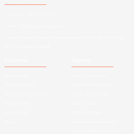
Telefon :
0850 303 7 300
Mail :
info@aksoytuning.com
Adres :
Merkez Mah. Gaziosmanpaşa Cad. No: 28-30 İç Kapı
No: 1 Güngören İstanbul
Kurumsal
Alışveriş
Hakkımızda
Satış Sözleşmesi
Kurumsal Satış
Ödeme ve Teslimat
Sıkça Sorulan Sorular
Gizlilik ve Güvenlik
Kargo Takibi
İade ve İptal
Yeni Üyelik
Garanti Şartları
İletişim
Hesap Numaralarımız
Havale Bildirim Formu