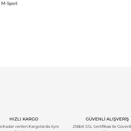
i M-Sport
Bu ürüne ilk yorumu siz yapın!
Yorum Yaz
HIZLI KARGO
GÜVENLİ ALIŞVERİŞ
'a Kadar verilen Kargolarda Aynı
256bit SSL Sertifikası ile Güvenl