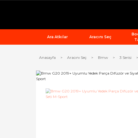
Bod
Ara Atkılar
Aracını Seç
T
Anasayfa
Aracını Seç
Bmw
3 Serisi