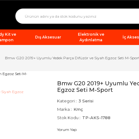
y Kit ve
Elektronik ve
Dış Aksesuar
İç Akse
ampon
Aydınlatma
Bmw G20 2019+ Uyumlu Yedek Parça Difüzör ve Siyah Egzoz Seti M-Spor
Bmw G20 2019+ Uyumlu Yede
Egzoz Seti M-Sport
Kategori
3 Serisi
Marka
Kmç
Stok Kodu
TP-AKS-1788
Yorum Yap