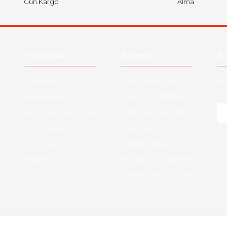
Gün Kargo
Alma
Kurumsal
Alışveriş
E-
Hakkımızda
Satış Sözleşmesi
Ha
ve 
Kurumsal Satış
Ödeme ve Teslimat
Sıkça Sorulan Sorular
Gizlilik ve Güvenlik
-
Kargo Takibi
İade ve İptal
Yeni Üyelik
Garanti Şartları
İletişim
Hesap Numaralarımız
Havale Bildirim Formu