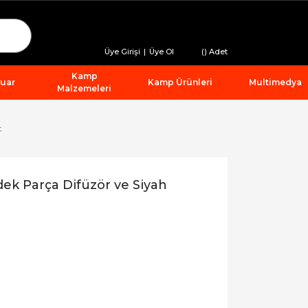
Üye Girişi
|
Üye Ol
(
) Adet
Kamp
suar
Kamp Ürünleri
Multimedya
Malzemeleri
t
k Parça Difüzör ve Siyah