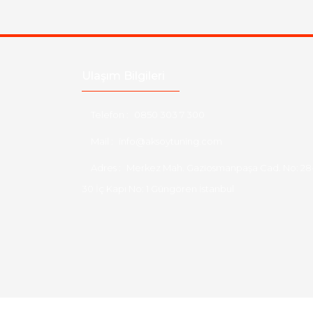
Ulaşım Bilgileri
Telefon :
0850 303 7 300
Mail :
info@aksoytuning.com
Adres :
Merkez Mah. Gaziosmanpaşa Cad. No: 28
30 İç Kapı No: 1 Güngören İstanbul