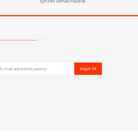
için Her zaman Hazırlar
Bülten'e Kayıt Olun
ber listemize kayıt olarak kampanyalardan,indirim
yeni ürünlerden ilk siz haberdar olabilirsiniz.
Kayıt Ol