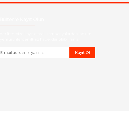
Bülten'e Kayıt Olun
ber listemize kayıt olarak kampanyalardan,indirim
yeni ürünlerden ilk siz haberdar olabilirsiniz.
Kayıt Ol