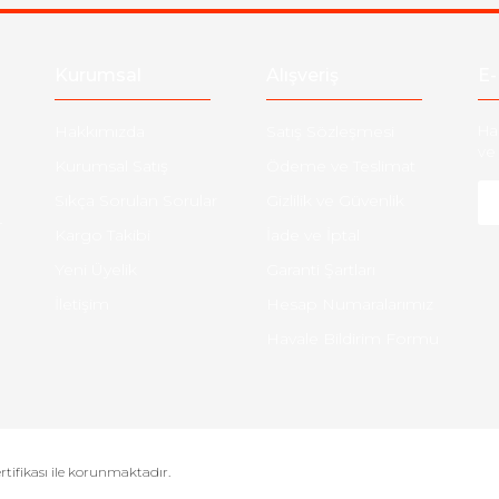
Kurumsal
Alışveriş
E-
Hakkımızda
Satış Sözleşmesi
Ha
ve 
Kurumsal Satış
Ödeme ve Teslimat
Sıkça Sorulan Sorular
Gizlilik ve Güvenlik
-
Kargo Takibi
İade ve İptal
Yeni Üyelik
Garanti Şartları
İletişim
Hesap Numaralarımız
Havale Bildirim Formu
ertifikası ile korunmaktadır.