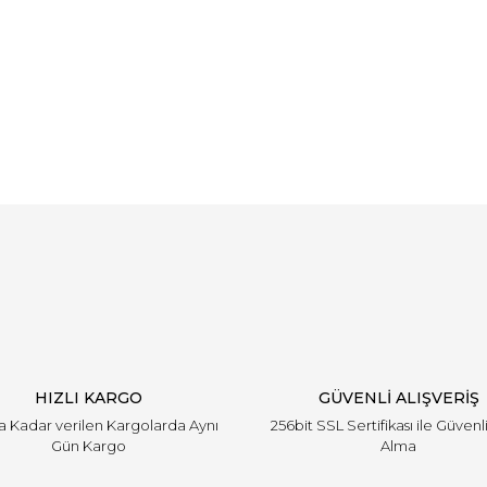
Bu ürüne ilk yorumu siz yapın!
Yorum Yaz
HIZLI KARGO
GÜVENLİ ALIŞVERİŞ
'a Kadar verilen Kargolarda Aynı
256bit SSL Sertifikası ile Güvenl
Gün Kargo
Alma