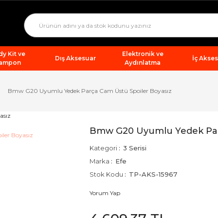
y Kit ve
Elektronik ve
Dış Aksesuar
İç Akse
ampon
Aydınlatma
Bmw G20 Uyumlu Yedek Parça Cam Üstü Spoiler Boyasız
Bmw G20 Uyumlu Yedek Parç
Kategori
3 Serisi
Marka
Efe
Stok Kodu
TP-AKS-15967
Yorum Yap