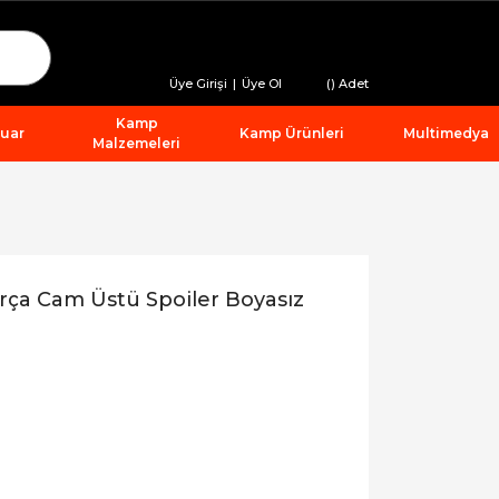
Üye Girişi
|
Üye Ol
(
) Adet
Kamp
suar
Kamp Ürünleri
Multimedya
Malzemeleri
a Cam Üstü Spoiler Boyasız