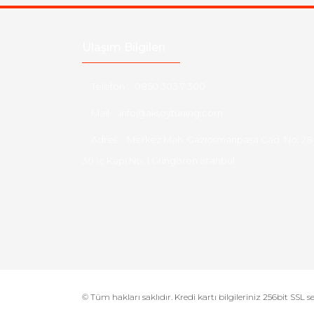
Ulaşım Bilgileri
Telefon :
0850 303 7 300
Mail :
info@aksoytuning.com
Adres :
Merkez Mah. Gaziosmanpaşa Cad. No: 28
30 İç Kapı No: 1 Güngören İstanbul
© Tüm hakları saklıdır. Kredi kartı bilgileriniz 256bit SSL s