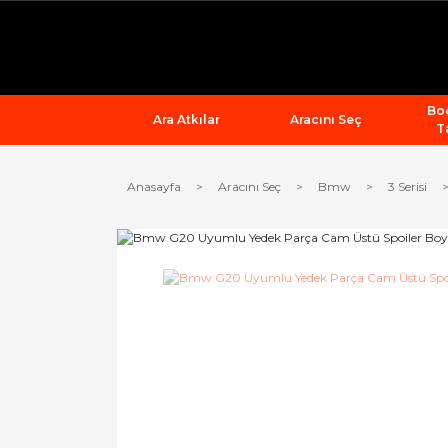
Bod
Ara Atkılar
Aracını Seç
T
Anasayfa
Aracını Seç
Bmw
3 Serisi