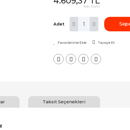
4.609,37 TL
Kdv Dahil
Sepe
Adet
Tavsiye Et
ar
Taksit Seçenekleri
z