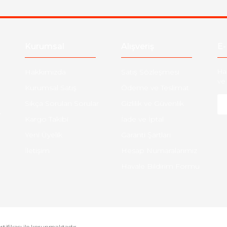
Kurumsal
Alışveriş
E-
Hakkımızda
Satış Sözleşmesi
Ha
ve 
Kurumsal Satış
Ödeme ve Teslimat
Sıkça Sorulan Sorular
Gizlilik ve Güvenlik
-
Kargo Takibi
İade ve İptal
Yeni Üyelik
Garanti Şartları
İletişim
Hesap Numaralarımız
Havale Bildirim Formu
ertifikası ile korunmaktadır.