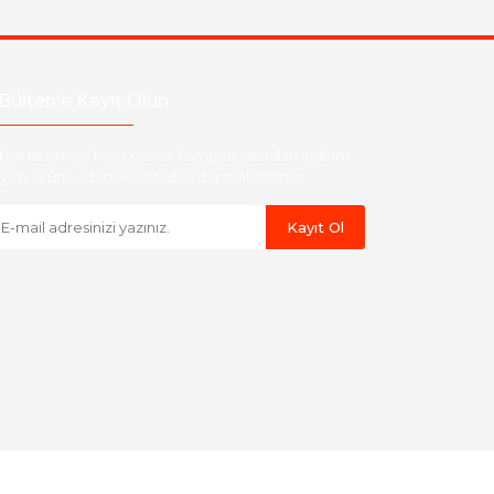
Bülten'e Kayıt Olun
ber listemize kayıt olarak kampanyalardan,indirim
yeni ürünlerden ilk siz haberdar olabilirsiniz.
Kayıt Ol