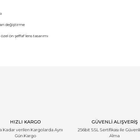
ı
dan değiştirme
 özel ön şeffaf lens tasarımı
Bu ürüne ilk yorumu siz yapın!
Yorum Yaz
HIZLI KARGO
GÜVENLİ ALIŞVERİŞ
'a Kadar verilen Kargolarda Aynı
256bit SSL Sertifikası ile Güvenl
Gün Kargo
Alma