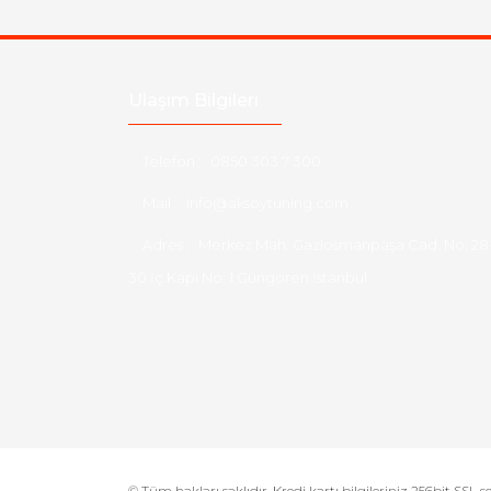
Ulaşım Bilgileri
Telefon :
0850 303 7 300
Mail :
info@aksoytuning.com
Adres :
Merkez Mah. Gaziosmanpaşa Cad. No: 28
30 İç Kapı No: 1 Güngören İstanbul
© Tüm hakları saklıdır. Kredi kartı bilgileriniz 256bit SSL s