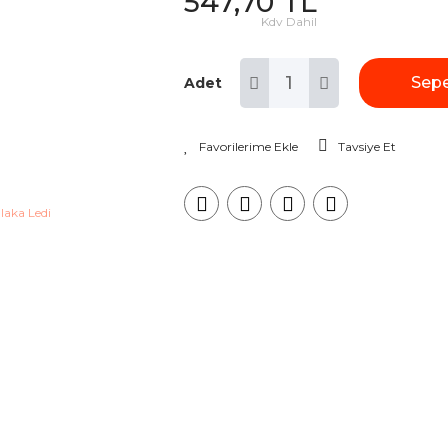
547,70 TL
Kdv Dahil
Sepe
Adet
Tavsiye Et