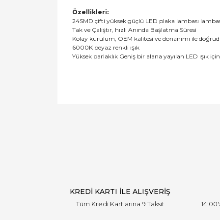
Özellikleri:
24SMD çifti yüksek güçlü LED plaka lambası lambas
Tak ve Çalıştır, hızlı Anında Başlatma Süresi
Kolay kurulum, OEM kalitesi ve donanımı ile doğru
6000K beyaz renkli ışık
Yüksek parlaklık Geniş bir alana yayılan LED ışık için
KREDİ KARTI İLE ALIŞVERİŞ
Tüm Kredi Kartlarına 9 Taksit
14:00