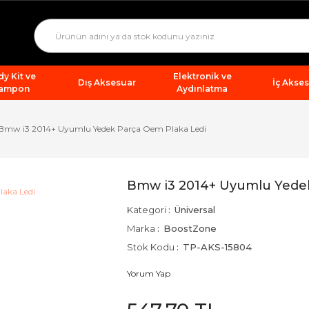
y Kit ve
Elektronik ve
Dış Aksesuar
İç Akse
ampon
Aydınlatma
Bmw i3 2014+ Uyumlu Yedek Parça Oem Plaka Ledi
Bmw i3 2014+ Uyumlu Yedek
Kategori
Üniversal
Marka
BoostZone
Stok Kodu
TP-AKS-15804
Yorum Yap