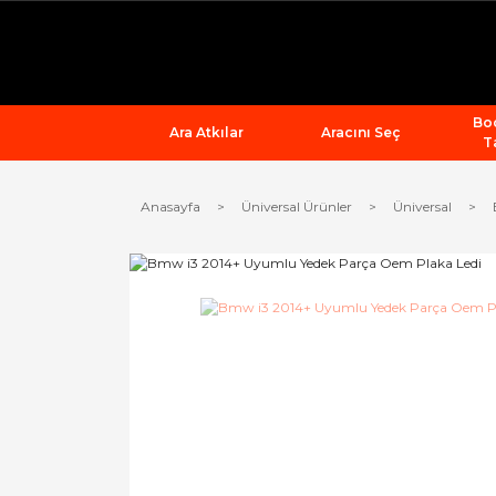
Bod
Ara Atkılar
Aracını Seç
T
Anasayfa
Üniversal Ürünler
Üniversal