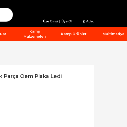
Üye Girişi
|
Üye Ol
(
) Adet
Kamp
suar
Kamp Ürünleri
Multimedya
Malzemeleri
 Parça Oem Plaka Ledi