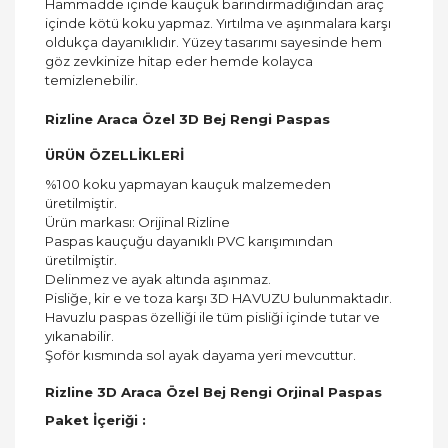
Hammadde içinde kauçuk barındırmadığından araç
içinde kötü koku yapmaz. Yırtılma ve aşınmalara karşı
oldukça dayanıklıdır. Yüzey tasarımı sayesinde hem
göz zevkinize hitap eder hemde kolayca
temizlenebilir.
Rizline Araca Özel 3D Bej Rengi Paspas
ÜRÜN ÖZELLİKLERİ
%100 koku yapmayan kauçuk malzemeden
üretilmiştir.
Ürün markası: Orijinal Rizline
Paspas kauçuğu dayanıklı PVC karışımından
üretilmiştir.
Delinmez ve ayak altında aşınmaz.
Pisliğe, kir e ve toza karşı 3D HAVUZU bulunmaktadır.
Havuzlu paspas özelliği ile tüm pisliği içinde tutar ve
yıkanabilir.
Şoför kısmında sol ayak dayama yeri mevcuttur.
Rizline 3D Araca Özel Bej Rengi Orjinal Paspas
Paket İçeriği :