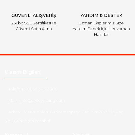
GÜVENLİ ALIŞVERİŞ
YARDIM & DESTEK
256bit SSL Sertifikası ile
Uzman Ekiplerimiz Size
Güvenli Satın Alma
Yardım Etmek için Her zaman
Hazırlar
Ulaşım Bilgileri
Telefon :
0850 303 7 300
Mail :
info@aksoytuning.com
Adres :
Merkez Mah. Gaziosmanpaşa Cad. No: 28-30 İç Kapı
No: 1 Güngören İstanbul
Kurumsal
Alışveriş