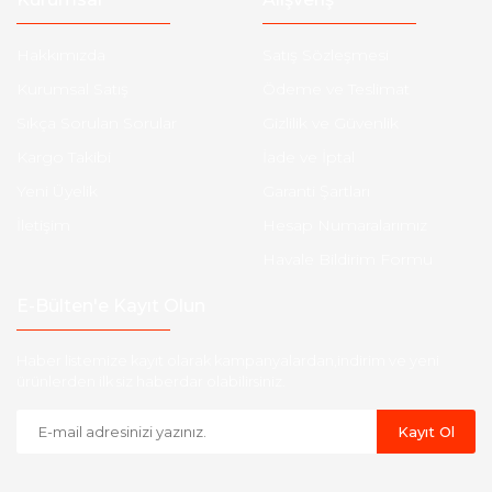
Hakkımızda
Satış Sözleşmesi
Kurumsal Satış
Ödeme ve Teslimat
Sıkça Sorulan Sorular
Gizlilik ve Güvenlik
Kargo Takibi
İade ve İptal
Yeni Üyelik
Garanti Şartları
İletişim
Hesap Numaralarımız
Havale Bildirim Formu
E-Bülten'e Kayıt Olun
Haber listemize kayıt olarak kampanyalardan,indirim ve yeni
ürünlerden ilk siz haberdar olabilirsiniz.
Kayıt Ol