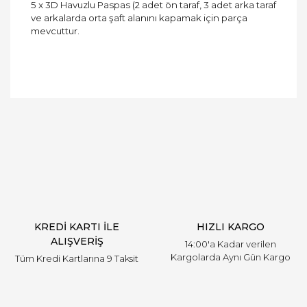
5 x 3D Havuzlu Paspas (2 adet ön taraf, 3 adet arka taraf
ve arkalarda orta şaft alanını kapamak için parça
mevcuttur.
Bu ürüne ilk yorumu siz yapın!
Yorum Yaz
KREDİ KARTI İLE
HIZLI KARGO
ALIŞVERİŞ
14:00'a Kadar verilen
Kargolarda Aynı Gün Kargo
Tüm Kredi Kartlarına 9 Taksit