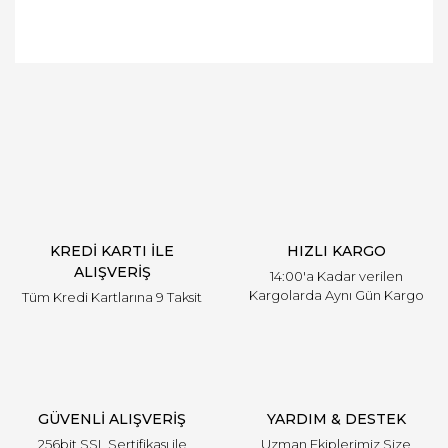
Bu ürüne ilk yorumu siz yapın!
Yorum Yaz
KREDİ KARTI İLE
HIZLI KARGO
ALIŞVERİŞ
14:00'a Kadar verilen
Kargolarda Aynı Gün Kargo
Tüm Kredi Kartlarına 9 Taksit
GÜVENLİ ALIŞVERİŞ
YARDIM & DESTEK
256bit SSL Sertifikası ile
Uzman Ekiplerimiz Size