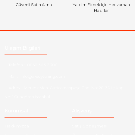
Güvenli Satın Alma
Yardım Etmek için Her zaman
Hazırlar
Ulaşım Bilgileri
Telefon :
0850 303 7 300
Mail :
info@aksoytuning.com
Adres :
Merkez Mah. Gaziosmanpaşa Cad. No: 28-30 İç Kapı
No: 1 Güngören İstanbul
Kurumsal
Alışveriş
Hakkımızda
Satış Sözleşmesi