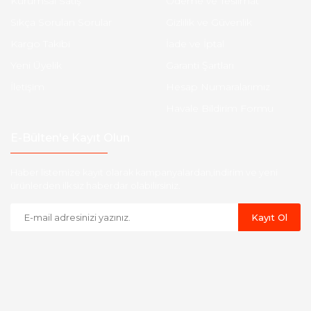
Kurumsal Satış
Ödeme ve Teslimat
Sıkça Sorulan Sorular
Gizlilik ve Güvenlik
Kargo Takibi
İade ve İptal
Yeni Üyelik
Garanti Şartları
İletişim
Hesap Numaralarımız
Havale Bildirim Formu
E-Bülten'e Kayıt Olun
Haber listemize kayıt olarak kampanyalardan,indirim ve yeni
ürünlerden ilk siz haberdar olabilirsiniz.
Kayıt Ol