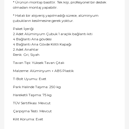
* Ürünün montajı basittir. Tek kişi, profesyonel bir destek
olmadan montaj yapabilir.
* Hatalı bir alışveriş yapılmadığı sürece, alüminyum
çubukların kesilmesine gerek yoktur.
Paket İçeriği
2 Adet Alüminyum Çubuk 1 araçlık bağlantı kiti
4 Bağlantı Ana gövdesi
4 Bağlantı Ana Gövde Kilitli Kapağı
2 Adet Anahtar
Renk: Gri, Siyah
Tavan Tipi: Yüksek Tavan Çıtalı
Malzeme: Alüminyum + ABS Plastik
T-Bolt Uyumu: Evet
Park Halinde Taşıma: 250 kg
Hareketli Taşıma: 75 kg
TÜV Sertifikası: Mevcut
Çarpışma Testi: Mevcut
Kilit Koruma: Evet