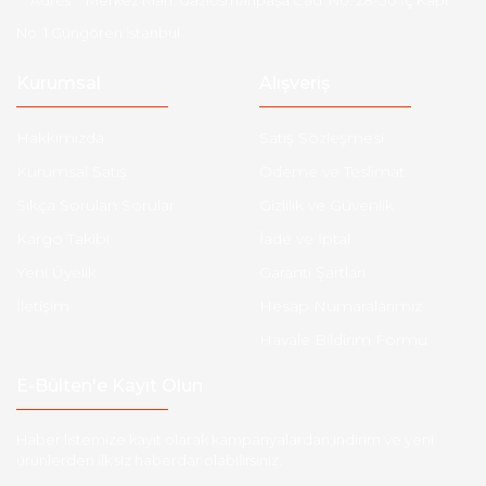
Adres :
Merkez Mah. Gaziosmanpaşa Cad. No: 28-30 İç Kapı
No: 1 Güngören İstanbul
Kurumsal
Alışveriş
Hakkımızda
Satış Sözleşmesi
Kurumsal Satış
Ödeme ve Teslimat
Sıkça Sorulan Sorular
Gizlilik ve Güvenlik
Kargo Takibi
İade ve İptal
Yeni Üyelik
Garanti Şartları
İletişim
Hesap Numaralarımız
Havale Bildirim Formu
E-Bülten'e Kayıt Olun
Haber listemize kayıt olarak kampanyalardan,indirim ve yeni
ürünlerden ilk siz haberdar olabilirsiniz.