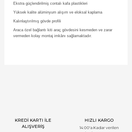
Ekstra güçlendirilmiş contalı kafa plastikleri
Yüksek kalite alüminyum alışım ve eloksal kaplama
Kalınlaştırılmış gövde profili
Araca özel bağlantı kiti araç gövdesini kesmeden ve zarar
vermeden kolay montaj imkânı sağlamaktadır.
Bu ürüne ilk yorumu siz yapın!
Yorum Yaz
KREDİ KARTI İLE
HIZLI KARGO
ALIŞVERİŞ
14:00'a Kadar verilen