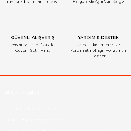
Kargolarda Aynı Gün Kargo
Tüm Kredi Kartlarına 9 Taksit
GÜVENLİ ALIŞVERİŞ
YARDIM & DESTEK
256bit SSL Sertifikası ile
Uzman Ekiplerimiz Size
Güvenli Satın Alma
Yardım Etmek için Her zaman
Hazırlar
Ulaşım Bilgileri
Telefon :
0850 303 7 300
Mail :
info@aksoytuning.com