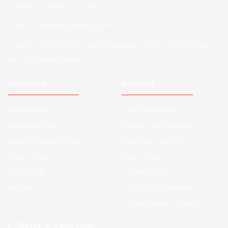
Telefon :
0850 303 7 300
Mail :
info@aksoytuning.com
Adres :
Merkez Mah. Gaziosmanpaşa Cad. No: 28-30 İç Kapı
No: 1 Güngören İstanbul
Kurumsal
Alışveriş
Hakkımızda
Satış Sözleşmesi
Kurumsal Satış
Ödeme ve Teslimat
Sıkça Sorulan Sorular
Gizlilik ve Güvenlik
Kargo Takibi
İade ve İptal
Yeni Üyelik
Garanti Şartları
İletişim
Hesap Numaralarımız
Havale Bildirim Formu
E-Bülten'e Kayıt Olun