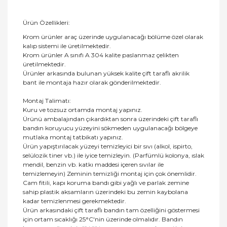
Ürün Özellikleri:
Krom ürünler araç üzerinde uygulanacağı bölüme özel olarak
kalıp sistemi ile üretilmektedir.
Krom ürünler A sınıfı A 304 kalite paslanmaz çelikten
üretilmektedir.
Ürünler arkasında bulunan yüksek kalite çift taraflı akrilik
bant ile montaja hazır olarak gönderilmektedir.
Montaj Talimatı:
Kuru ve tozsuz ortamda montaj yapınız.
Ürünü ambalajından çıkardıktan sonra üzerindeki çift taraflı
bandın koruyucu yüzeyini sökmeden uygulanacağı bölgeye
mutlaka montaj tatbikatı yapınız.
Ürün yapıştırılacak yüzeyi temizleyici bir sıvı (alkol, ispirto,
selülozik tiner vb.) ile iyice temizleyin. (Parfümlü kolonya, ıslak
mendil, benzin vb. katkı maddesi içeren sıvılar ile
temizlemeyin) Zeminin temizliği montaj için çok önemlidir.
Cam fitili, kapı koruma bandı gibi yağlı ve parlak zemine
sahip plastik aksamların üzerindeki bu zemin kaybolana
kadar temizlenmesi gerekmektedir.
Ürün arkasındaki çift taraflı bandın tam özelliğini göstermesi
için ortam sıcaklığı 25°C'nin üzerinde olmalıdır. Bandın