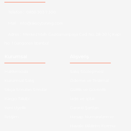
Telefon :
0850 303 7 300
Mail :
info@aksoytuning.com
Adres :
Merkez Mah. Gaziosmanpaşa Cad. No: 28-30 İç Kapı
No: 1 Güngören İstanbul
Kurumsal
Alışveriş
Hakkımızda
Satış Sözleşmesi
Kurumsal Satış
Ödeme ve Teslimat
Sıkça Sorulan Sorular
Gizlilik ve Güvenlik
Kargo Takibi
İade ve İptal
Yeni Üyelik
Garanti Şartları
İletişim
Hesap Numaralarımız
Havale Bildirim Formu