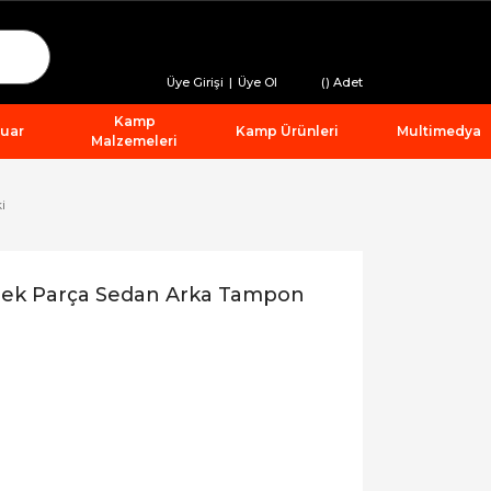
Üye Girişi
|
Üye Ol
(
) Adet
Kamp
suar
Kamp Ürünleri
Multimedya
Malzemeleri
i
dek Parça Sedan Arka Tampon