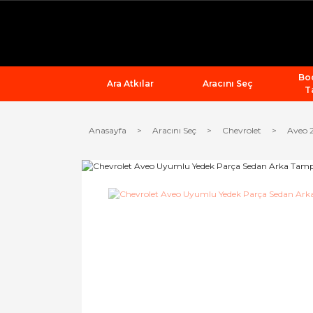
Bod
Ara Atkılar
Aracını Seç
T
Anasayfa
Aracını Seç
Chevrolet
Aveo 