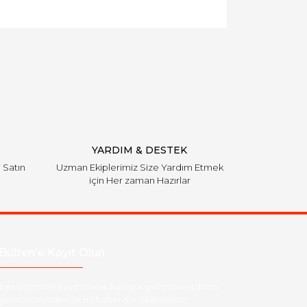
YARDIM & DESTEK
i Satın
Uzman Ekiplerimiz Size Yardım Etmek
için Her zaman Hazırlar
Bülten'e Kayıt Olun
ber listemize kayıt olarak kampanyalardan,indirim
yeni ürünlerden ilk siz haberdar olabilirsiniz.