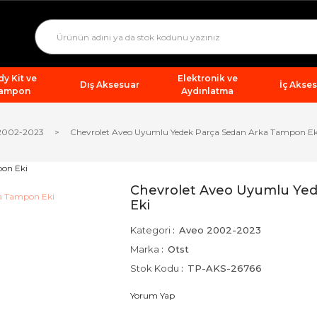
y Kit ve
Elektronik ve
Dış Aksesuar
İç Akse
ampon
Aydınlatma
2002-2023
Chevrolet Aveo Uyumlu Yedek Parça Sedan Arka Tampon Ek
Chevrolet Aveo Uyumlu Ye
Eki
Kategori
Aveo 2002-2023
Marka
Otst
Stok Kodu
TP-AKS-26766
Yorum Yap