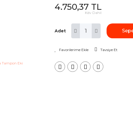
4.750,37 TL
Kdv Dahil
Sepe
Adet
Tavsiye Et