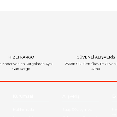
Bu ürüne ilk yorumu siz yapın!
Yorum Yaz
HIZLI KARGO
GÜVENLİ ALIŞVERİŞ
'a Kadar verilen Kargolarda Aynı
256bit SSL Sertifikası ile Güvenl
Gün Kargo
Alma
Kurumsal
Alışveriş
E-
Hakkımızda
Satış Sözleşmesi
Ha
ve 