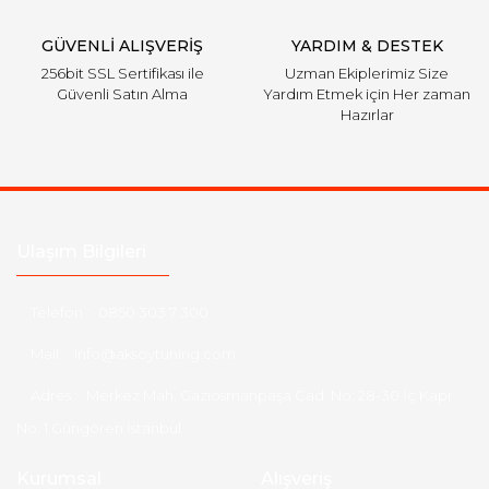
GÜVENLİ ALIŞVERİŞ
YARDIM & DESTEK
256bit SSL Sertifikası ile
Uzman Ekiplerimiz Size
Güvenli Satın Alma
Yardım Etmek için Her zaman
Hazırlar
Ulaşım Bilgileri
Telefon :
0850 303 7 300
Mail :
info@aksoytuning.com
Adres :
Merkez Mah. Gaziosmanpaşa Cad. No: 28-30 İç Kapı
No: 1 Güngören İstanbul
Kurumsal
Alışveriş