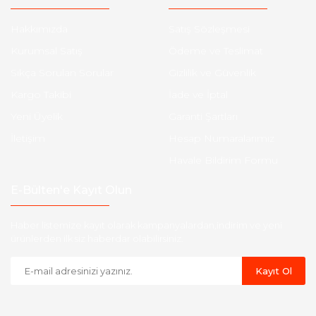
Hakkımızda
Satış Sözleşmesi
Kurumsal Satış
Ödeme ve Teslimat
Sıkça Sorulan Sorular
Gizlilik ve Güvenlik
Kargo Takibi
İade ve İptal
Yeni Üyelik
Garanti Şartları
İletişim
Hesap Numaralarımız
Havale Bildirim Formu
E-Bülten'e Kayıt Olun
Haber listemize kayıt olarak kampanyalardan,indirim ve yeni
ürünlerden ilk siz haberdar olabilirsiniz.
Kayıt Ol