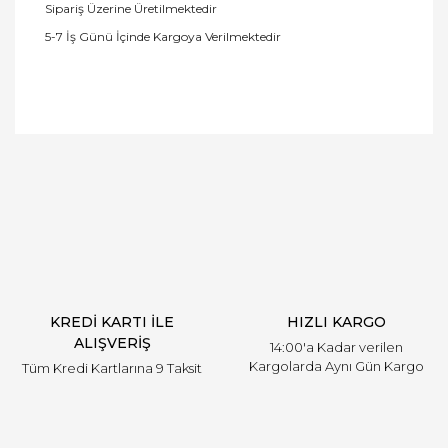
Sipariş Üzerine Üretilmektedir
5-7 İş Günü İçinde Kargoya Verilmektedir
Bu ürüne ilk yorumu siz yapın!
Yorum Yaz
KREDİ KARTI İLE
HIZLI KARGO
ALIŞVERİŞ
14:00'a Kadar verilen
Kargolarda Aynı Gün Kargo
Tüm Kredi Kartlarına 9 Taksit