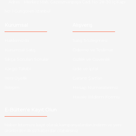
Adres :
Merkez Mah. Gaziosmanpaşa Cad. No: 28-30 İç Kapı
No: 1 Güngören İstanbul
Kurumsal
Alışveriş
Hakkımızda
Satış Sözleşmesi
Kurumsal Satış
Ödeme ve Teslimat
Sıkça Sorulan Sorular
Gizlilik ve Güvenlik
Kargo Takibi
İade ve İptal
Yeni Üyelik
Garanti Şartları
İletişim
Hesap Numaralarımız
Havale Bildirim Formu
E-Bülten'e Kayıt Olun
Haber listemize kayıt olarak kampanyalardan,indirim ve yeni
ürünlerden ilk siz haberdar olabilirsiniz.