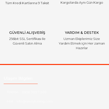
Kargolarda Aynı Gün Kargo
Tüm Kredi Kartlarına 9 Taksit
GÜVENLİ ALIŞVERİŞ
YARDIM & DESTEK
256bit SSL Sertifikası ile
Uzman Ekiplerimiz Size
Güvenli Satın Alma
Yardım Etmek için Her zaman
Hazırlar
Ulaşım Bilgileri
Telefon :
0850 303 7 300
Mail :
info@aksoytuning.com