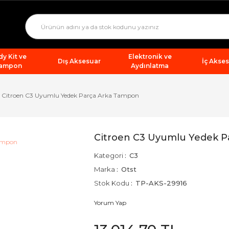
y Kit ve
Elektronik ve
Dış Aksesuar
İç Akse
ampon
Aydınlatma
Citroen C3 Uyumlu Yedek Parça Arka Tampon
Citroen C3 Uyumlu Yedek 
Kategori
C3
Marka
Otst
Stok Kodu
TP-AKS-29916
Yorum Yap