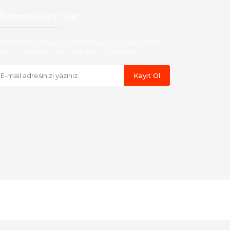
Bülten'e Kayıt Olun
ber listemize kayıt olarak kampanyalardan,indirim
yeni ürünlerden ilk siz haberdar olabilirsiniz.
Kayıt Ol