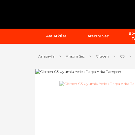
Bod
Ara Atkılar
Aracını Seç
T
Anasayfa
Aracını Seç
Citroen
C3