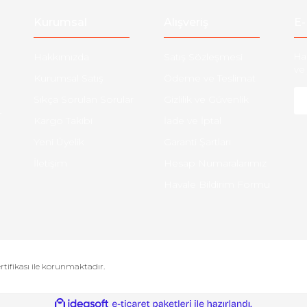
Kurumsal
Alışveriş
E-
Hakkımızda
Satış Sözleşmesi
Ha
ve 
Kurumsal Satış
Ödeme ve Teslimat
Sıkça Sorulan Sorular
Gizlilik ve Güvenlik
-
Kargo Takibi
İade ve İptal
Yeni Üyelik
Garanti Şartları
İletişim
Hesap Numaralarımız
Havale Bildirim Formu
ertifikası ile korunmaktadır.
ile
ideasoft
e-