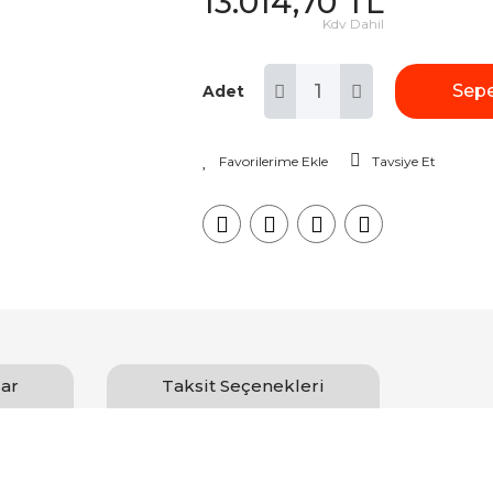
13.014,70 TL
Kdv Dahil
Sepe
Adet
Tavsiye Et
ar
Taksit Seçenekleri