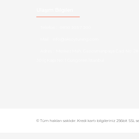
Ulaşım Bilgileri
Telefon :
0850 303 7 300
Mail :
info@aksoytuning.com
Adres :
Merkez Mah. Gaziosmanpaşa Cad. No: 28
30 İç Kapı No: 1 Güngören İstanbul
© Tüm hakları saklıdır. Kredi kartı bilgileriniz 256bit SSL s