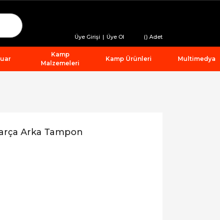
Üye Girişi
|
Üye Ol
(
) Adet
Kamp
suar
Kamp Ürünleri
Multimedya
Malzemeleri
Parça Arka Tampon