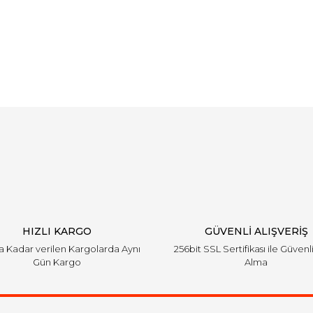
Bu ürüne ilk yorumu siz yapın!
Yorum Yaz
HIZLI KARGO
GÜVENLİ ALIŞVERİŞ
'a Kadar verilen Kargolarda Aynı
256bit SSL Sertifikası ile Güvenl
Gün Kargo
Alma