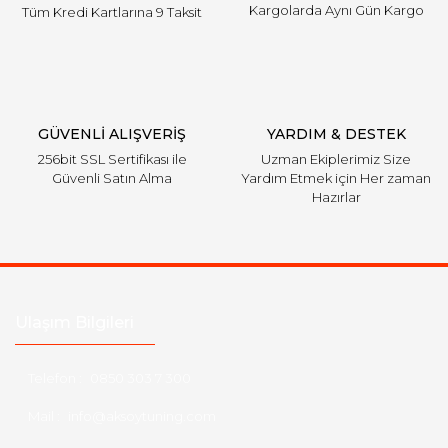
Kargolarda Aynı Gün Kargo
Tüm Kredi Kartlarına 9 Taksit
GÜVENLİ ALIŞVERİŞ
YARDIM & DESTEK
256bit SSL Sertifikası ile
Uzman Ekiplerimiz Size
Güvenli Satın Alma
Yardım Etmek için Her zaman
Hazırlar
Ulaşım Bilgileri
Telefon :
0850 303 7 300
Mail :
info@aksoytuning.com