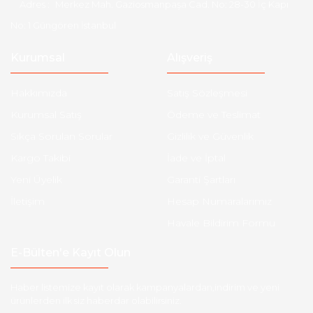
Adres :
Merkez Mah. Gaziosmanpaşa Cad. No: 28-30 İç Kapı
No: 1 Güngören İstanbul
Kurumsal
Alışveriş
Hakkımızda
Satış Sözleşmesi
Kurumsal Satış
Ödeme ve Teslimat
Sıkça Sorulan Sorular
Gizlilik ve Güvenlik
Kargo Takibi
İade ve İptal
Yeni Üyelik
Garanti Şartları
İletişim
Hesap Numaralarımız
Havale Bildirim Formu
E-Bülten'e Kayıt Olun
Haber listemize kayıt olarak kampanyalardan,indirim ve yeni
ürünlerden ilk siz haberdar olabilirsiniz.