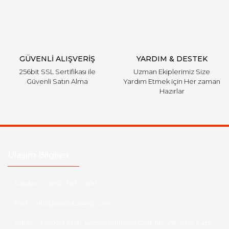
GÜVENLİ ALIŞVERİŞ
YARDIM & DESTEK
256bit SSL Sertifikası ile
Uzman Ekiplerimiz Size
Güvenli Satın Alma
Yardım Etmek için Her zaman
Hazırlar
Ulaşım Bilgileri
Telefon :
0850 303 7 300
Mail :
info@aksoytuning.com
Adres :
Merkez Mah. Gaziosmanpaşa Cad. No: 28-30 İç Kapı