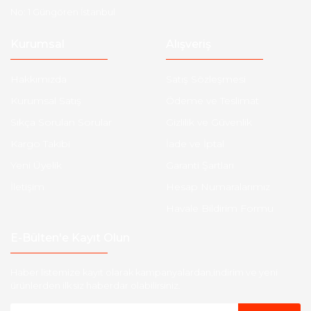
No: 1 Güngören İstanbul
Kurumsal
Alışveriş
Hakkımızda
Satış Sözleşmesi
Kurumsal Satış
Ödeme ve Teslimat
Sıkça Sorulan Sorular
Gizlilik ve Güvenlik
Kargo Takibi
İade ve İptal
Yeni Üyelik
Garanti Şartları
İletişim
Hesap Numaralarımız
Havale Bildirim Formu
E-Bülten'e Kayıt Olun
Haber listemize kayıt olarak kampanyalardan,indirim ve yeni
ürünlerden ilk siz haberdar olabilirsiniz.