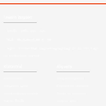
Ulaşım Bilgileri
Telefon :
0850 303 7 300
Mail :
info@aksoytuning.com
Adres :
Merkez Mah. Gaziosmanpaşa Cad. No: 28-30 İç Kapı
No: 1 Güngören İstanbul
Kurumsal
Alışveriş
Hakkımızda
Satış Sözleşmesi
Kurumsal Satış
Ödeme ve Teslimat
Sıkça Sorulan Sorular
Gizlilik ve Güvenlik
Kargo Takibi
İade ve İptal