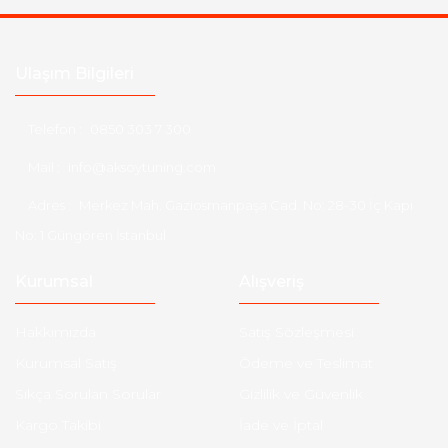
Ulaşım Bilgileri
Telefon :
0850 303 7 300
Mail :
info@aksoytuning.com
Adres :
Merkez Mah. Gaziosmanpaşa Cad. No: 28-30 İç Kapı
No: 1 Güngören İstanbul
Kurumsal
Alışveriş
Hakkımızda
Satış Sözleşmesi
Kurumsal Satış
Ödeme ve Teslimat
Sıkça Sorulan Sorular
Gizlilik ve Güvenlik
Kargo Takibi
İade ve İptal