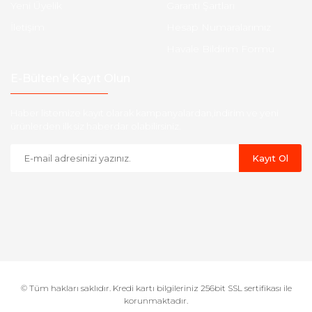
Yeni Üyelik
Garanti Şartları
İletişim
Hesap Numaralarımız
Havale Bildirim Formu
E-Bülten'e Kayıt Olun
Haber listemize kayıt olarak kampanyalardan,indirim ve yeni
ürünlerden ilk siz haberdar olabilirsiniz.
Kayıt Ol
© Tüm hakları saklıdır. Kredi kartı bilgileriniz 256bit SSL sertifikası ile
korunmaktadır.