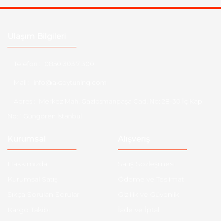
Ulaşım Bilgileri
Telefon :
0850 303 7 300
Mail :
info@aksoytuning.com
Adres :
Merkez Mah. Gaziosmanpaşa Cad. No: 28-30 İç Kapı
No: 1 Güngören İstanbul
Kurumsal
Alışveriş
Hakkımızda
Satış Sözleşmesi
Kurumsal Satış
Ödeme ve Teslimat
Sıkça Sorulan Sorular
Gizlilik ve Güvenlik
Kargo Takibi
İade ve İptal