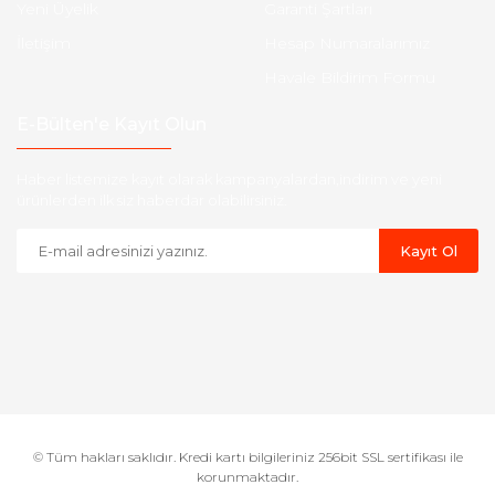
Yeni Üyelik
Garanti Şartları
İletişim
Hesap Numaralarımız
Havale Bildirim Formu
E-Bülten'e Kayıt Olun
Haber listemize kayıt olarak kampanyalardan,indirim ve yeni
ürünlerden ilk siz haberdar olabilirsiniz.
Kayıt Ol
© Tüm hakları saklıdır. Kredi kartı bilgileriniz 256bit SSL sertifikası ile
korunmaktadır.