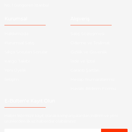
No: 1 Güngören İstanbul
Kurumsal
Alışveriş
Hakkımızda
Satış Sözleşmesi
Kurumsal Satış
Ödeme ve Teslimat
Sıkça Sorulan Sorular
Gizlilik ve Güvenlik
Kargo Takibi
İade ve İptal
Yeni Üyelik
Garanti Şartları
İletişim
Hesap Numaralarımız
Havale Bildirim Formu
E-Bülten'e Kayıt Olun
Haber listemize kayıt olarak kampanyalardan,indirim ve yeni
ürünlerden ilk siz haberdar olabilirsiniz.