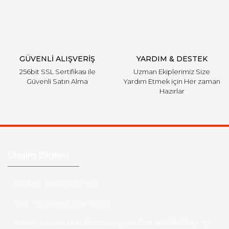
GÜVENLİ ALIŞVERİŞ
YARDIM & DESTEK
256bit SSL Sertifikası ile
Uzman Ekiplerimiz Size
Güvenli Satın Alma
Yardım Etmek için Her zaman
Hazırlar
Ulaşım Bilgileri
Telefon :
0850 303 7 300
Mail :
info@aksoytuning.com
Adres :
Merkez Mah. Gaziosmanpaşa Cad. No: 28-30 İç Kapı