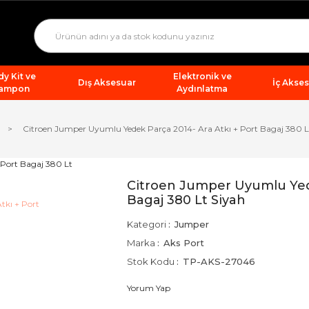
y Kit ve
Elektronik ve
Dış Aksesuar
İç Akse
ampon
Aydınlatma
Citroen Jumper Uyumlu Yedek Parça 2014- Ara Atkı + Port Bagaj 380 L
Citroen Jumper Uyumlu Yede
Bagaj 380 Lt Siyah
Kategori
Jumper
Marka
Aks Port
Stok Kodu
TP-AKS-27046
Yorum Yap