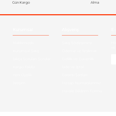
Gün Kargo
Alma
Kurumsal
Alışveriş
E-
Hakkımızda
Satış Sözleşmesi
Ha
ve 
Kurumsal Satış
Ödeme ve Teslimat
Sıkça Sorulan Sorular
Gizlilik ve Güvenlik
-
Kargo Takibi
İade ve İptal
Yeni Üyelik
Garanti Şartları
İletişim
Hesap Numaralarımız
Havale Bildirim Formu