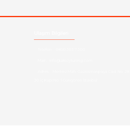
Ulaşım Bilgileri
Telefon :
0850 303 7 300
Mail :
info@aksoytuning.com
Adres :
Merkez Mah. Gaziosmanpaşa Cad. No: 28
30 İç Kapı No: 1 Güngören İstanbul