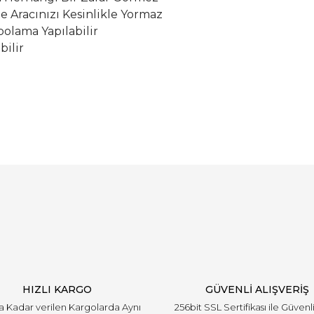
le Aracınızı Kesinlikle Yormaz
olama Yapılabilir
bilir
Bu ürüne ilk yorumu siz yapın!
Yorum Yaz
HIZLI KARGO
GÜVENLİ ALIŞVERİŞ
'a Kadar verilen Kargolarda Aynı
256bit SSL Sertifikası ile Güvenl