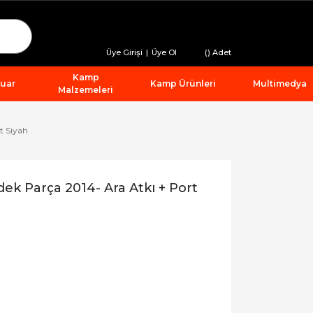
Üye Girişi
|
Üye Ol
(
) Adet
Kamp
suar
Kamp Ürünleri
Multimedya
Malzemeleri
t Siyah
k Parça 2014- Ara Atkı + Port