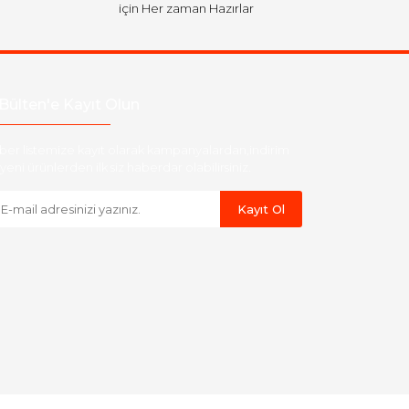
için Her zaman Hazırlar
Bülten'e Kayıt Olun
ber listemize kayıt olarak kampanyalardan,indirim
yeni ürünlerden ilk siz haberdar olabilirsiniz.
Kayıt Ol