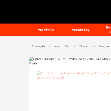
Bod
Ara Atkılar
Aracını Seç
T
Anasayfa
Aracını Seç
Citroen
Jumper