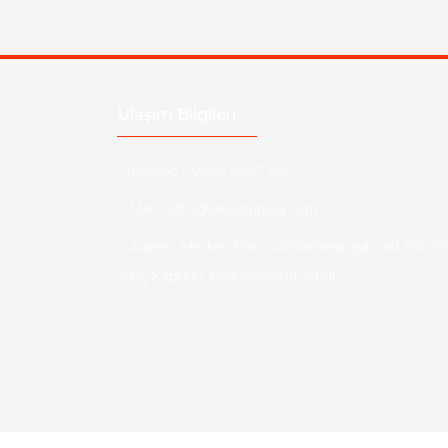
Ulaşım Bilgileri
Telefon :
0850 303 7 300
Mail :
info@aksoytuning.com
Adres :
Merkez Mah. Gaziosmanpaşa Cad. No: 28
30 İç Kapı No: 1 Güngören İstanbul