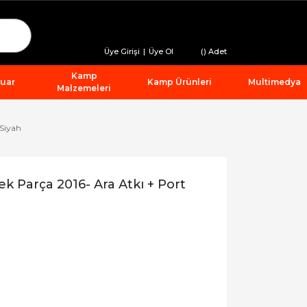
Üye Girişi
|
Üye Ol
(
) Adet
Kamp
suar
Kamp Ürünleri
Multimedya
Malzemeleri
 Siyah
 Parça 2016- Ara Atkı + Port