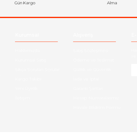
Gün Kargo
Alma
Kurumsal
Alışveriş
E-
Hakkımızda
Satış Sözleşmesi
Ha
ve 
Kurumsal Satış
Ödeme ve Teslimat
Sıkça Sorulan Sorular
Gizlilik ve Güvenlik
-
Kargo Takibi
İade ve İptal
Yeni Üyelik
Garanti Şartları
İletişim
Hesap Numaralarımız
Havale Bildirim Formu