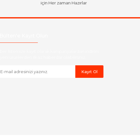
için Her zaman Hazırlar
Bülten'e Kayıt Olun
ber listemize kayıt olarak kampanyalardan,indirim
yeni ürünlerden ilk siz haberdar olabilirsiniz.
Kayıt Ol