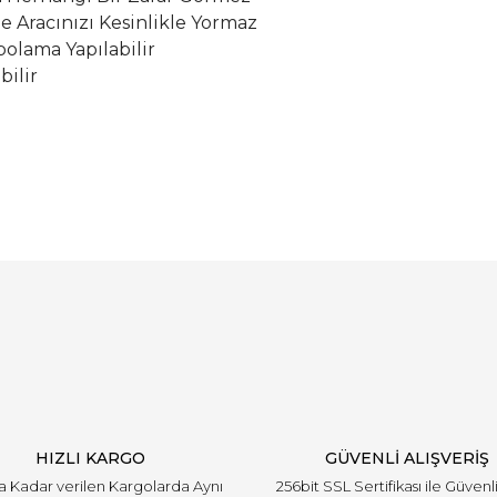
le Aracınızı Kesinlikle Yormaz
olama Yapılabilir
bilir
Bu ürüne ilk yorumu siz yapın!
Yorum Yaz
HIZLI KARGO
GÜVENLİ ALIŞVERİŞ
'a Kadar verilen Kargolarda Aynı
256bit SSL Sertifikası ile Güvenl