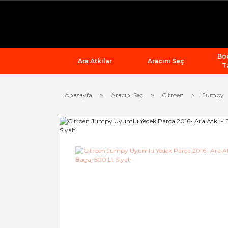
Bod
Ara Atkılar
Aracını Seç
T
Anasayfa
Aracını Seç
Citroen
Jumpy