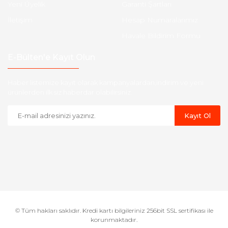
Yeni Üyelik
Garanti Şartları
İletişim
Hesap Numaralarımız
Havale Bildirim Formu
E-Bülten'e Kayıt Olun
Haber listemize kayıt olarak kampanyalardan,indirim ve yeni
ürünlerden ilk siz haberdar olabilirsiniz.
Kayıt Ol
© Tüm hakları saklıdır. Kredi kartı bilgileriniz 256bit SSL sertifikası ile
korunmaktadır.