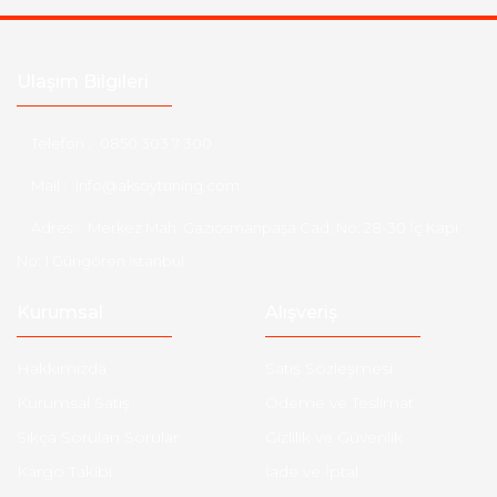
Ulaşım Bilgileri
Telefon :
0850 303 7 300
Mail :
info@aksoytuning.com
Adres :
Merkez Mah. Gaziosmanpaşa Cad. No: 28-30 İç Kapı
No: 1 Güngören İstanbul
Kurumsal
Alışveriş
Hakkımızda
Satış Sözleşmesi
Kurumsal Satış
Ödeme ve Teslimat
Sıkça Sorulan Sorular
Gizlilik ve Güvenlik
Kargo Takibi
İade ve İptal