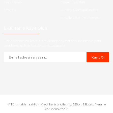
Yeni Üyelik
Garanti Şartları
İletişim
Hesap Numaralarımız
Havale Bildirim Formu
E-Bülten'e Kayıt Olun
Haber listemize kayıt olarak kampanyalardan,indirim ve yeni
ürünlerden ilk siz haberdar olabilirsiniz.
Kayıt Ol
© Tüm hakları saklıdır. Kredi kartı bilgileriniz 256bit SSL sertifikası ile
korunmaktadır.