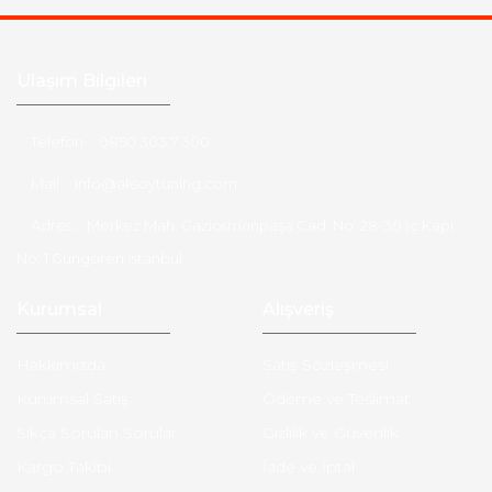
Ulaşım Bilgileri
Telefon :
0850 303 7 300
Mail :
info@aksoytuning.com
Adres :
Merkez Mah. Gaziosmanpaşa Cad. No: 28-30 İç Kapı
No: 1 Güngören İstanbul
Kurumsal
Alışveriş
Hakkımızda
Satış Sözleşmesi
Kurumsal Satış
Ödeme ve Teslimat
Sıkça Sorulan Sorular
Gizlilik ve Güvenlik
Kargo Takibi
İade ve İptal