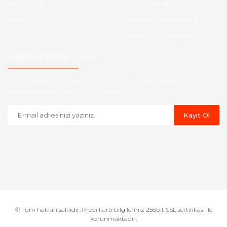
Yeni Üyelik
Garanti Şartları
İletişim
Hesap Numaralarımız
Havale Bildirim Formu
E-Bülten'e Kayıt Olun
Haber listemize kayıt olarak kampanyalardan,indirim ve yeni
ürünlerden ilk siz haberdar olabilirsiniz.
Kayıt Ol
© Tüm hakları saklıdır. Kredi kartı bilgileriniz 256bit SSL sertifikası ile
korunmaktadır.