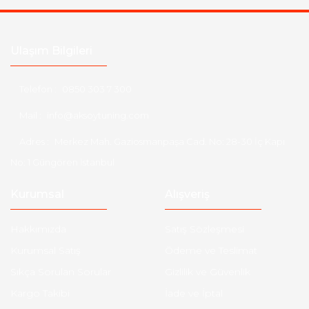
Ulaşım Bilgileri
Telefon :
0850 303 7 300
Mail :
info@aksoytuning.com
Adres :
Merkez Mah. Gaziosmanpaşa Cad. No: 28-30 İç Kapı
No: 1 Güngören İstanbul
Kurumsal
Alışveriş
Hakkımızda
Satış Sözleşmesi
Kurumsal Satış
Ödeme ve Teslimat
Sıkça Sorulan Sorular
Gizlilik ve Güvenlik
Kargo Takibi
İade ve İptal