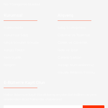
No: 1 Güngören İstanbul
Kurumsal
Alışveriş
Hakkımızda
Satış Sözleşmesi
Kurumsal Satış
Ödeme ve Teslimat
Sıkça Sorulan Sorular
Gizlilik ve Güvenlik
Kargo Takibi
İade ve İptal
Yeni Üyelik
Garanti Şartları
İletişim
Hesap Numaralarımız
Havale Bildirim Formu
E-Bülten'e Kayıt Olun
Haber listemize kayıt olarak kampanyalardan,indirim ve yeni
ürünlerden ilk siz haberdar olabilirsiniz.