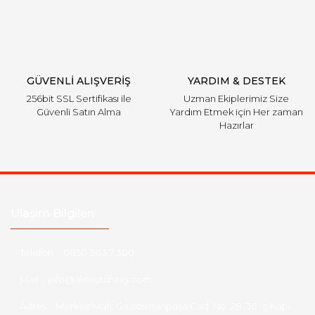
GÜVENLİ ALIŞVERİŞ
YARDIM & DESTEK
256bit SSL Sertifikası ile
Uzman Ekiplerimiz Size
Güvenli Satın Alma
Yardım Etmek için Her zaman
Hazırlar
Ulaşım Bilgileri
Telefon :
0850 303 7 300
Mail :
info@aksoytuning.com
Adres :
Merkez Mah. Gaziosmanpaşa Cad. No: 28-30 İç Kapı