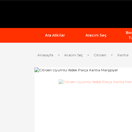
Bod
Ara Atkılar
Aracını Seç
T
Anasayfa
Aracını Seç
Citroen
Xantia