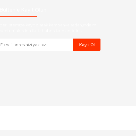
Bülten'e Kayıt Olun
ber listemize kayıt olarak kampanyalardan,indirim
yeni ürünlerden ilk siz haberdar olabilirsiniz.
Kayıt Ol