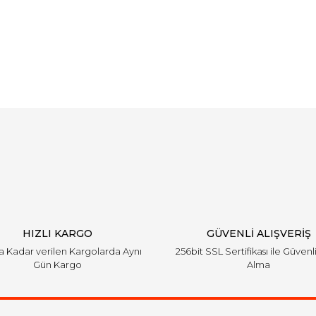
Bu ürüne ilk yorumu siz yapın!
Yorum Yaz
HIZLI KARGO
GÜVENLİ ALIŞVERİŞ
'a Kadar verilen Kargolarda Aynı
256bit SSL Sertifikası ile Güvenl
Gün Kargo
Alma