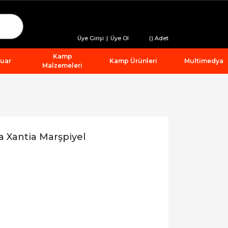
Üye Girişi
|
Üye Ol
(
) Adet
Kamp
suar
Kamp Ürünleri
Multimedya
Malzemeleri
 Xantia Marşpiyel