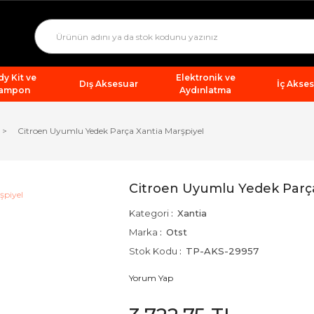
y Kit ve
Elektronik ve
Dış Aksesuar
İç Akse
ampon
Aydınlatma
Citroen Uyumlu Yedek Parça Xantia Marşpiyel
Citroen Uyumlu Yedek Parça
Kategori
Xantia
Marka
Otst
Stok Kodu
TP-AKS-29957
Yorum Yap