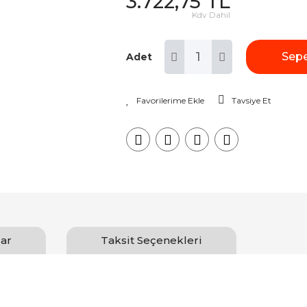
3.722,75 TL
Kdv Dahil
Sepe
Adet
Tavsiye Et
ar
Taksit Seçenekleri