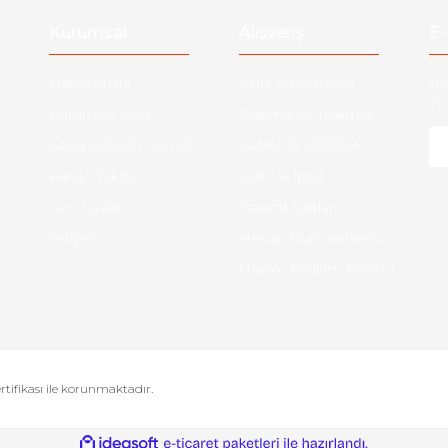
Kurumsal
Alışveriş
E-
Hakkımızda
Satış Sözleşmesi
Ha
ve 
Kurumsal Satış
Ödeme ve Teslimat
Sıkça Sorulan Sorular
Gizlilik ve Güvenlik
-
Kargo Takibi
İade ve İptal
Yeni Üyelik
Garanti Şartları
İletişim
Hesap Numaralarımız
Havale Bildirim Formu
ertifikası ile korunmaktadır.
ile
ideasoft
e-