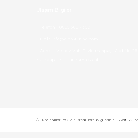
Ulaşım Bilgileri
Telefon :
0850 303 7 300
Mail :
info@aksoytuning.com
Adres :
Merkez Mah. Gaziosmanpaşa Cad. No: 28
30 İç Kapı No: 1 Güngören İstanbul
© Tüm hakları saklıdır. Kredi kartı bilgileriniz 256bit SSL s