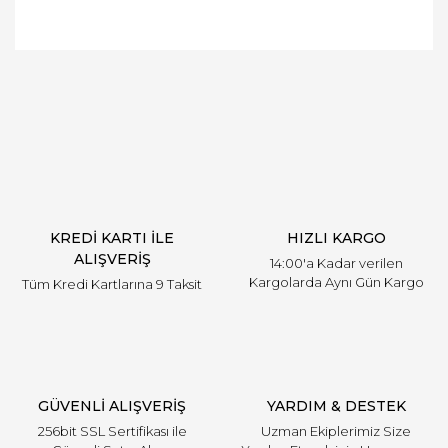
Bu ürüne ilk yorumu siz yapın!
Yorum Yaz
KREDİ KARTI İLE
HIZLI KARGO
ALIŞVERİŞ
14:00'a Kadar verilen
Kargolarda Aynı Gün Kargo
Tüm Kredi Kartlarına 9 Taksit
GÜVENLİ ALIŞVERİŞ
YARDIM & DESTEK
256bit SSL Sertifikası ile
Uzman Ekiplerimiz Size