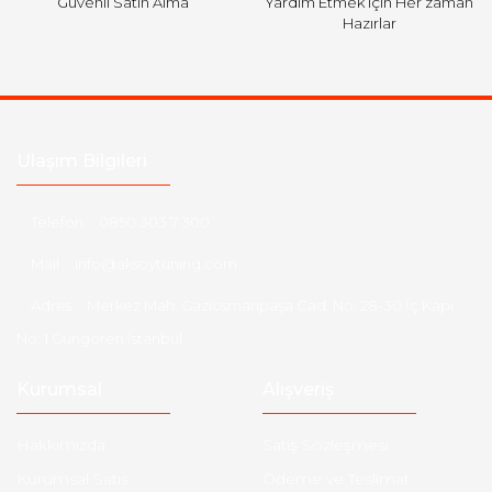
Güvenli Satın Alma
Yardım Etmek için Her zaman
Hazırlar
Ulaşım Bilgileri
Telefon :
0850 303 7 300
Mail :
info@aksoytuning.com
Adres :
Merkez Mah. Gaziosmanpaşa Cad. No: 28-30 İç Kapı
No: 1 Güngören İstanbul
Kurumsal
Alışveriş
Hakkımızda
Satış Sözleşmesi
Kurumsal Satış
Ödeme ve Teslimat