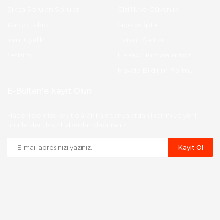
Sıkça Sorulan Sorular
Gizlilik ve Güvenlik
Kargo Takibi
İade ve İptal
Yeni Üyelik
Garanti Şartları
İletişim
Hesap Numaralarımız
Havale Bildirim Formu
E-Bülten'e Kayıt Olun
Haber listemize kayıt olarak kampanyalardan,indirim ve yeni
ürünlerden ilk siz haberdar olabilirsiniz.
Kayıt Ol