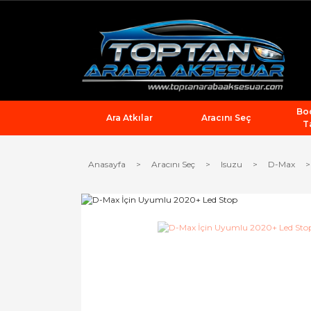
Bod
Ara Atkılar
Aracını Seç
T
Anasayfa
Aracını Seç
Isuzu
D-Max