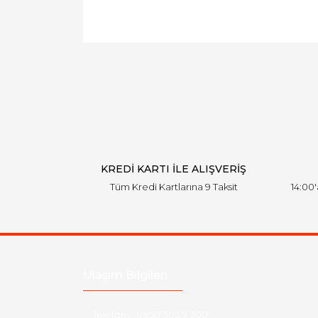
KREDİ KARTI İLE ALIŞVERİŞ
Tüm Kredi Kartlarına 9 Taksit
14:00
Ulaşım Bilgileri
Telefon :
0850 303 7 300