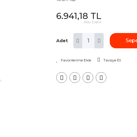
6.941,18 TL
Kdv Dahil
Sepe
Adet
Tavsiye Et