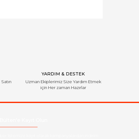
YARDIM & DESTEK
i Satın
Uzman Ekiplerimiz Size Yardım Etmek
için Her zaman Hazırlar
Bülten'e Kayıt Olun
ber listemize kayıt olarak kampanyalardan,indirim