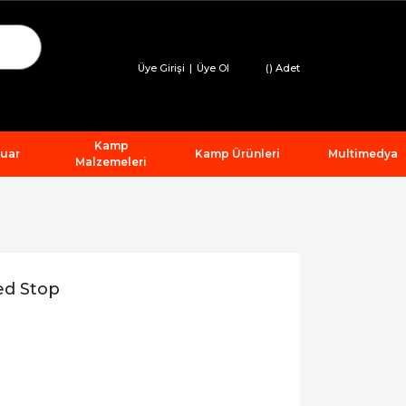
Üye Girişi
|
Üye Ol
(
) Adet
Kamp
suar
Kamp Ürünleri
Multimedya
Malzemeleri
ed Stop