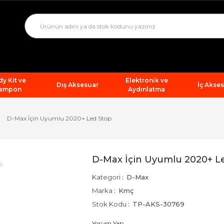
y Kit ve
Elektronik ve
Dış Aksesuar
İç Akse
ampon
Aydınlatma
D-Max İçin Uyumlu 2020+ Led Stop
D-Max İçin Uyumlu 2020+ L
Kategori
D-Max
Marka
Kmç
Stok Kodu
TP-AKS-30769
Yorum Yap