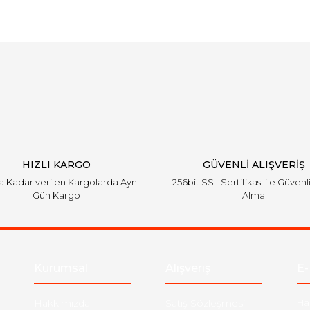
Bu ürüne ilk yorumu siz yapın!
Yorum Yaz
HIZLI KARGO
GÜVENLİ ALIŞVERİŞ
'a Kadar verilen Kargolarda Aynı
256bit SSL Sertifikası ile Güvenl
Gün Kargo
Alma
Kurumsal
Alışveriş
E-
Hakkımızda
Satış Sözleşmesi
Ha