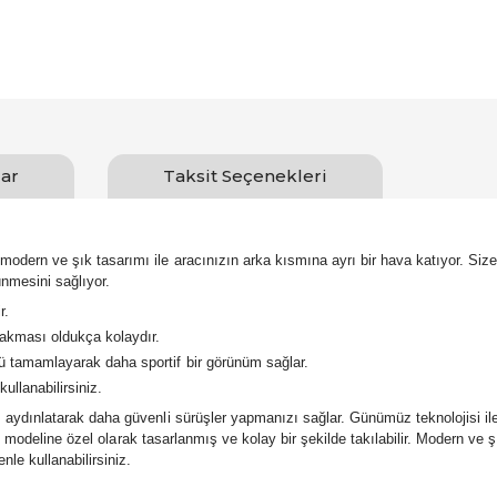
ar
Taksit Seçenekleri
rn ve şık tasarımı ile aracınızın arka kısmına ayrı bir hava katıyor. Size 
nmesini sağlıyor.
r.
takması oldukça kolaydır.
ü tamamlayarak daha sportif bir görünüm sağlar.
llanabilirsiniz.
dınlatarak daha güvenli sürüşler yapmanızı sağlar. Günümüz teknolojisi ile ü
n modeline özel olarak tasarlanmış ve kolay bir şekilde takılabilir. Modern ve 
le kullanabilirsiniz.