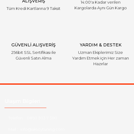
ALIŞVERİŞ
14:00'a Kadar verilen
Kargolarda Aynı Gün Kargo
Tüm Kredi Kartlarına 9 Taksit
GÜVENLİ ALIŞVERİŞ
YARDIM & DESTEK
256bit SSL Sertifikası ile
Uzman Ekiplerimiz Size
Güvenli Satın Alma
Yardım Etmek için Her zaman
Hazırlar
Ulaşım Bilgileri
Telefon :
0850 303 7 300
Mail :
info@aksoytuning.com