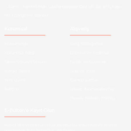
Adres :
Merkez Mah. Gaziosmanpaşa Cad. No: 28-30 İç Kapı
No: 1 Güngören İstanbul
Kurumsal
Alışveriş
Hakkımızda
Satış Sözleşmesi
Kurumsal Satış
Ödeme ve Teslimat
Sıkça Sorulan Sorular
Gizlilik ve Güvenlik
Kargo Takibi
İade ve İptal
Yeni Üyelik
Garanti Şartları
İletişim
Hesap Numaralarımız
Havale Bildirim Formu
E-Bülten'e Kayıt Olun
Haber listemize kayıt olarak kampanyalardan,indirim ve yeni
ürünlerden ilk siz haberdar olabilirsiniz.