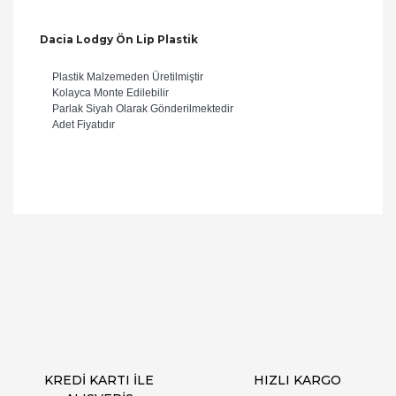
Dacia Lodgy Ön Lip Plastik
Plastik Malzemeden Üretilmiştir
Kolayca Monte Edilebilir
Parlak Siyah Olarak Gönderilmektedir
Adet Fiyatıdır
Bu ürüne ilk yorumu siz yapın!
Yorum Yaz
KREDİ KARTI İLE
HIZLI KARGO