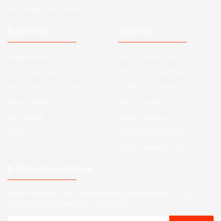
No: 1 Güngören İstanbul
Kurumsal
Alışveriş
Hakkımızda
Satış Sözleşmesi
Kurumsal Satış
Ödeme ve Teslimat
Sıkça Sorulan Sorular
Gizlilik ve Güvenlik
Kargo Takibi
İade ve İptal
Yeni Üyelik
Garanti Şartları
İletişim
Hesap Numaralarımız
Havale Bildirim Formu
E-Bülten'e Kayıt Olun
Haber listemize kayıt olarak kampanyalardan,indirim ve yeni
ürünlerden ilk siz haberdar olabilirsiniz.