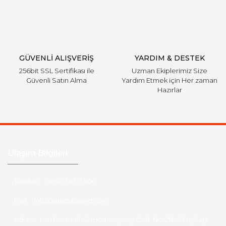
GÜVENLİ ALIŞVERİŞ
YARDIM & DESTEK
256bit SSL Sertifikası ile
Uzman Ekiplerimiz Size
Güvenli Satın Alma
Yardım Etmek için Her zaman
Hazırlar
Ulaşım Bilgileri
Telefon :
0850 303 7 300
Mail :
info@aksoytuning.com
Adres :
Merkez Mah. Gaziosmanpaşa Cad. No: 28-30 İç Kapı