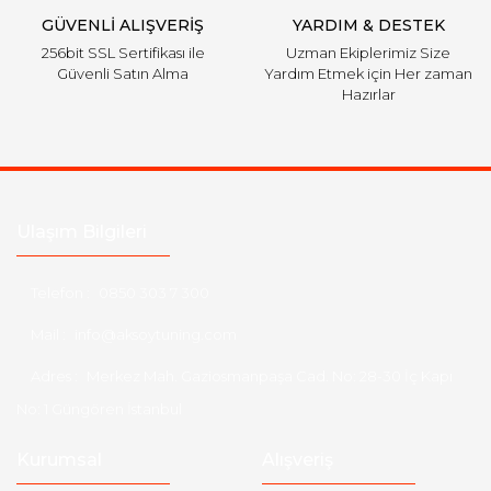
GÜVENLİ ALIŞVERİŞ
YARDIM & DESTEK
256bit SSL Sertifikası ile
Uzman Ekiplerimiz Size
Güvenli Satın Alma
Yardım Etmek için Her zaman
Hazırlar
Ulaşım Bilgileri
Telefon :
0850 303 7 300
Mail :
info@aksoytuning.com
Adres :
Merkez Mah. Gaziosmanpaşa Cad. No: 28-30 İç Kapı
No: 1 Güngören İstanbul
Kurumsal
Alışveriş