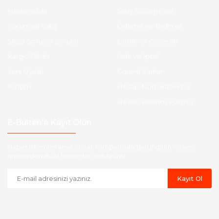
Hakkımızda
Satış Sözleşmesi
Kurumsal Satış
Ödeme ve Teslimat
Sıkça Sorulan Sorular
Gizlilik ve Güvenlik
Kargo Takibi
İade ve İptal
Yeni Üyelik
Garanti Şartları
İletişim
Hesap Numaralarımız
Havale Bildirim Formu
E-Bülten'e Kayıt Olun
Haber listemize kayıt olarak kampanyalardan,indirim ve yeni
ürünlerden ilk siz haberdar olabilirsiniz.
Kayıt Ol