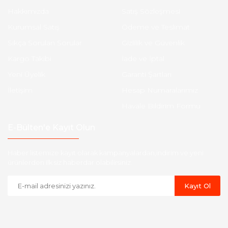
Hakkımızda
Satış Sözleşmesi
Kurumsal Satış
Ödeme ve Teslimat
Sıkça Sorulan Sorular
Gizlilik ve Güvenlik
Kargo Takibi
İade ve İptal
Yeni Üyelik
Garanti Şartları
İletişim
Hesap Numaralarımız
Havale Bildirim Formu
E-Bülten'e Kayıt Olun
Haber listemize kayıt olarak kampanyalardan,indirim ve yeni
ürünlerden ilk siz haberdar olabilirsiniz.
Kayıt Ol