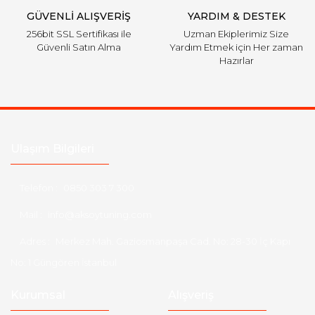
GÜVENLİ ALIŞVERİŞ
YARDIM & DESTEK
256bit SSL Sertifikası ile
Uzman Ekiplerimiz Size
Güvenli Satın Alma
Yardım Etmek için Her zaman
Hazırlar
Ulaşım Bilgileri
Telefon :
0850 303 7 300
Mail :
info@aksoytuning.com
Adres :
Merkez Mah. Gaziosmanpaşa Cad. No: 28-30 İç Kapı
No: 1 Güngören İstanbul
Kurumsal
Alışveriş