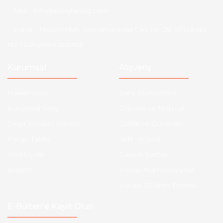
Mail :
info@aksoytuning.com
Adres :
Merkez Mah. Gaziosmanpaşa Cad. No: 28-30 İç Kapı
No: 1 Güngören İstanbul
Kurumsal
Alışveriş
Hakkımızda
Satış Sözleşmesi
Kurumsal Satış
Ödeme ve Teslimat
Sıkça Sorulan Sorular
Gizlilik ve Güvenlik
Kargo Takibi
İade ve İptal
Yeni Üyelik
Garanti Şartları
İletişim
Hesap Numaralarımız
Havale Bildirim Formu
E-Bülten'e Kayıt Olun