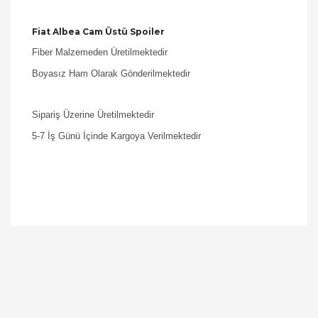
Fiat Albea Cam Üstü Spoiler
Fiber Malzemeden Üretilmektedir
Boyasız Ham Olarak Gönderilmektedir
Sipariş Üzerine Üretilmektedir
5-7 İş Günü İçinde Kargoya Verilmektedir
Bu ürüne ilk yorumu siz yapın!
Yorum Yaz