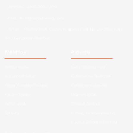
Telefon :
0850 303 7 300
Mail :
info@aksoytuning.com
Adres :
Merkez Mah. Gaziosmanpaşa Cad. No: 28-30 İç Kapı
No: 1 Güngören İstanbul
Kurumsal
Alışveriş
Hakkımızda
Satış Sözleşmesi
Kurumsal Satış
Ödeme ve Teslimat
Sıkça Sorulan Sorular
Gizlilik ve Güvenlik
Kargo Takibi
İade ve İptal
Yeni Üyelik
Garanti Şartları
İletişim
Hesap Numaralarımız
Havale Bildirim Formu