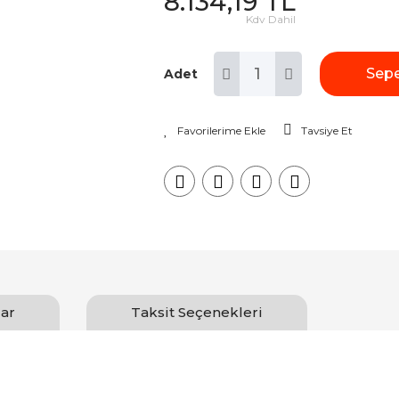
8.134,19 TL
Kdv Dahil
Sepe
Adet
Tavsiye Et
ar
Taksit Seçenekleri