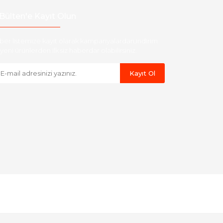
Bülten'e Kayıt Olun
ber listemize kayıt olarak kampanyalardan,indirim
yeni ürünlerden ilk siz haberdar olabilirsiniz.
Kayıt Ol