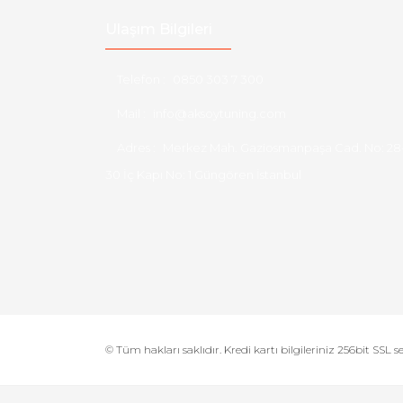
Ulaşım Bilgileri
Telefon :
0850 303 7 300
Mail :
info@aksoytuning.com
Adres :
Merkez Mah. Gaziosmanpaşa Cad. No: 28
30 İç Kapı No: 1 Güngören İstanbul
© Tüm hakları saklıdır. Kredi kartı bilgileriniz 256bit SSL s