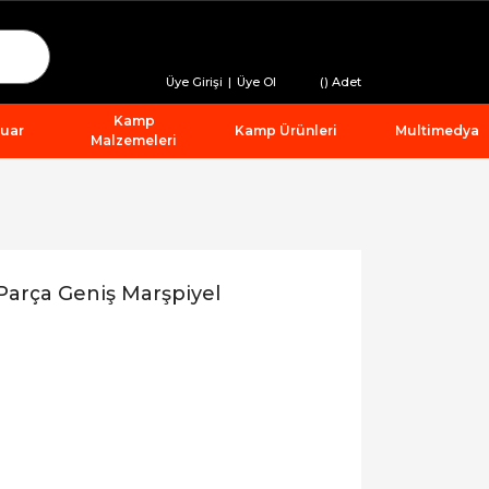
Üye Girişi
|
Üye Ol
(
) Adet
Kamp
suar
Kamp Ürünleri
Multimedya
Malzemeleri
Parça Geniş Marşpiyel