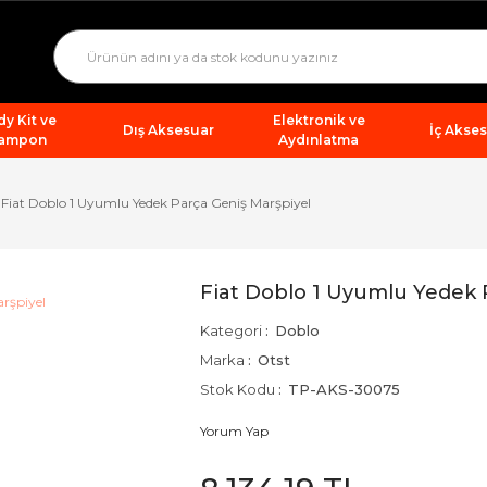
y Kit ve
Elektronik ve
Dış Aksesuar
İç Akse
ampon
Aydınlatma
Fiat Doblo 1 Uyumlu Yedek Parça Geniş Marşpiyel
Fiat Doblo 1 Uyumlu Yedek 
Kategori
Doblo
Marka
Otst
Stok Kodu
TP-AKS-30075
Yorum Yap