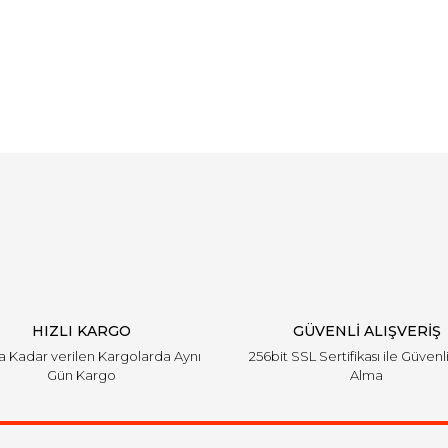
Bu ürüne ilk yorumu siz yapın!
Yorum Yaz
HIZLI KARGO
GÜVENLİ ALIŞVERİŞ
'a Kadar verilen Kargolarda Aynı
256bit SSL Sertifikası ile Güvenl
Gün Kargo
Alma