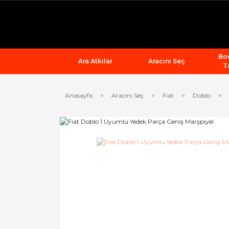
Bod
Ara Atkılar
Aracını Seç
T
Anasayfa
Aracını Seç
Fiat
Doblo