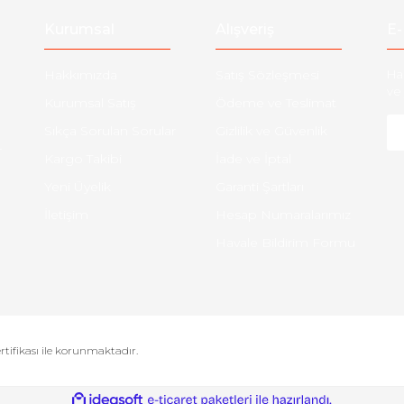
Kurumsal
Alışveriş
E-
Hakkımızda
Satış Sözleşmesi
Ha
ve 
Kurumsal Satış
Ödeme ve Teslimat
Sıkça Sorulan Sorular
Gizlilik ve Güvenlik
-
Kargo Takibi
İade ve İptal
Yeni Üyelik
Garanti Şartları
İletişim
Hesap Numaralarımız
Havale Bildirim Formu
ertifikası ile korunmaktadır.
ile
ideasoft
e-