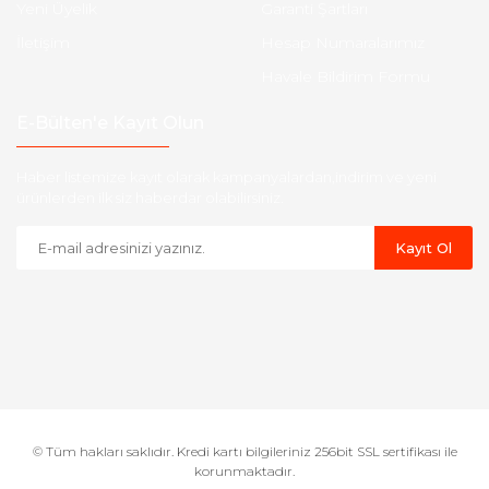
Yeni Üyelik
Garanti Şartları
İletişim
Hesap Numaralarımız
Havale Bildirim Formu
E-Bülten'e Kayıt Olun
Haber listemize kayıt olarak kampanyalardan,indirim ve yeni
ürünlerden ilk siz haberdar olabilirsiniz.
Kayıt Ol
© Tüm hakları saklıdır. Kredi kartı bilgileriniz 256bit SSL sertifikası ile
korunmaktadır.