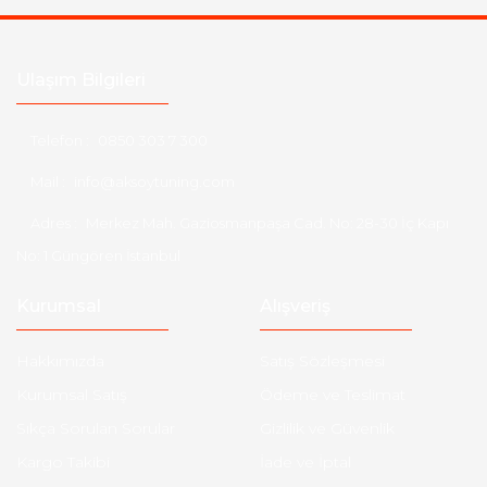
Ulaşım Bilgileri
Telefon :
0850 303 7 300
Mail :
info@aksoytuning.com
Adres :
Merkez Mah. Gaziosmanpaşa Cad. No: 28-30 İç Kapı
No: 1 Güngören İstanbul
Kurumsal
Alışveriş
Hakkımızda
Satış Sözleşmesi
Kurumsal Satış
Ödeme ve Teslimat
Sıkça Sorulan Sorular
Gizlilik ve Güvenlik
Kargo Takibi
İade ve İptal