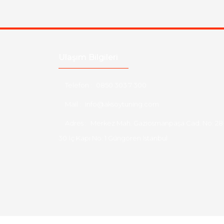
Ulaşım Bilgileri
Telefon :
0850 303 7 300
Mail :
info@aksoytuning.com
Adres :
Merkez Mah. Gaziosmanpaşa Cad. No: 28
30 İç Kapı No: 1 Güngören İstanbul