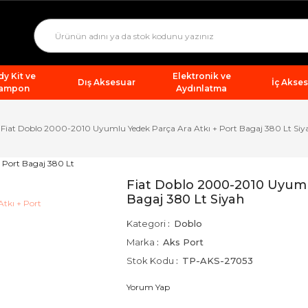
y Kit ve
Elektronik ve
Dış Aksesuar
İç Akse
ampon
Aydınlatma
Fiat Doblo 2000-2010 Uyumlu Yedek Parça Ara Atkı + Port Bagaj 380 Lt Siy
Fiat Doblo 2000-2010 Uyuml
Bagaj 380 Lt Siyah
Kategori
Doblo
Marka
Aks Port
Stok Kodu
TP-AKS-27053
Yorum Yap