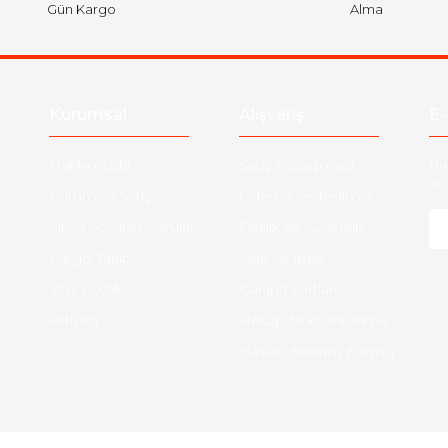
Gün Kargo
Alma
Kurumsal
Alışveriş
E-
Hakkımızda
Satış Sözleşmesi
Ha
ve 
Kurumsal Satış
Ödeme ve Teslimat
Sıkça Sorulan Sorular
Gizlilik ve Güvenlik
-
Kargo Takibi
İade ve İptal
Yeni Üyelik
Garanti Şartları
İletişim
Hesap Numaralarımız
Havale Bildirim Formu