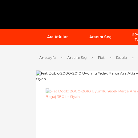
Bod
Ara Atkılar
Aracını Seç
T
Anasayfa
Aracını Seç
Fiat
Doblo