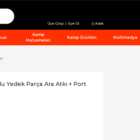
Üye Girişi
|
Üye Ol
(
) Adet
Kamp
suar
Kamp Ürünleri
Multimedya
Malzemeleri
ah
u Yedek Parça Ara Atkı + Port