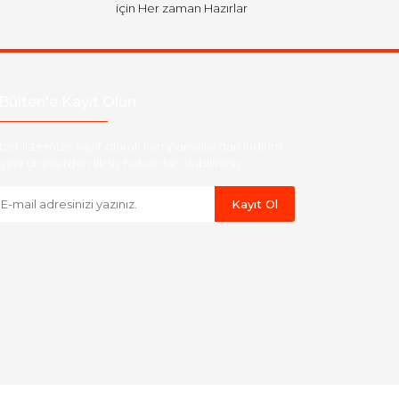
için Her zaman Hazırlar
Bülten'e Kayıt Olun
ber listemize kayıt olarak kampanyalardan,indirim
yeni ürünlerden ilk siz haberdar olabilirsiniz.
Kayıt Ol