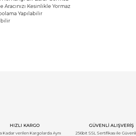
le Aracınızı Kesinlikle Yormaz
olama Yapılabilir
bilir
Bu ürüne ilk yorumu siz yapın!
Yorum Yaz
HIZLI KARGO
GÜVENLİ ALIŞVERİŞ
'a Kadar verilen Kargolarda Aynı
256bit SSL Sertifikası ile Güvenl