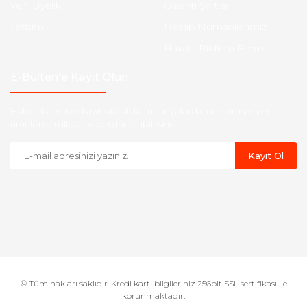
Yeni Üyelik
Garanti Şartları
İletişim
Hesap Numaralarımız
Havale Bildirim Formu
E-Bülten'e Kayıt Olun
Haber listemize kayıt olarak kampanyalardan,indirim ve yeni
ürünlerden ilk siz haberdar olabilirsiniz.
Kayıt Ol
© Tüm hakları saklıdır. Kredi kartı bilgileriniz 256bit SSL sertifikası ile
korunmaktadır.