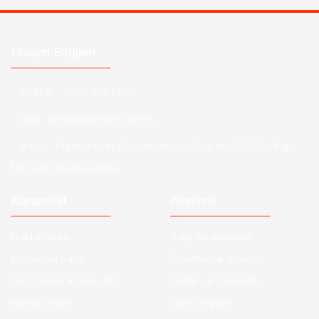
Ulaşım Bilgileri
Telefon :
0850 303 7 300
Mail :
info@aksoytuning.com
Adres :
Merkez Mah. Gaziosmanpaşa Cad. No: 28-30 İç Kapı
No: 1 Güngören İstanbul
Kurumsal
Alışveriş
Hakkımızda
Satış Sözleşmesi
Kurumsal Satış
Ödeme ve Teslimat
Sıkça Sorulan Sorular
Gizlilik ve Güvenlik
Kargo Takibi
İade ve İptal