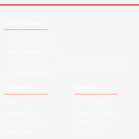
Ulaşım Bilgileri
Telefon :
0850 303 7 300
Mail :
info@aksoytuning.com
Adres :
Merkez Mah. Gaziosmanpaşa Cad. No: 28-30 İç Kapı
No: 1 Güngören İstanbul
Kurumsal
Alışveriş
Hakkımızda
Satış Sözleşmesi
Kurumsal Satış
Ödeme ve Teslimat
Sıkça Sorulan Sorular
Gizlilik ve Güvenlik
Kargo Takibi
İade ve İptal