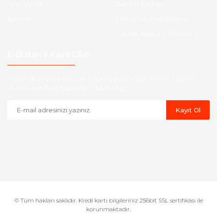
Yeni Üyelik
Garanti Şartları
İletişim
Hesap Numaralarımız
Havale Bildirim Formu
E-Bülten'e Kayıt Olun
Haber listemize kayıt olarak kampanyalardan,indirim ve yeni
ürünlerden ilk siz haberdar olabilirsiniz.
Kayıt Ol
© Tüm hakları saklıdır. Kredi kartı bilgileriniz 256bit SSL sertifikası ile
korunmaktadır.