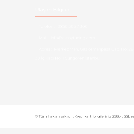
Ulaşım Bilgileri
Telefon :
0850 303 7 300
Mail :
info@aksoytuning.com
Adres :
Merkez Mah. Gaziosmanpaşa Cad. No: 28
30 İç Kapı No: 1 Güngören İstanbul
© Tüm hakları saklıdır. Kredi kartı bilgileriniz 256bit SSL s