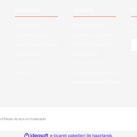
Kurumsal
Alışveriş
E-
Hakkımızda
Satış Sözleşmesi
Ha
ve 
Kurumsal Satış
Ödeme ve Teslimat
Sıkça Sorulan Sorular
Gizlilik ve Güvenlik
-
Kargo Takibi
İade ve İptal
Yeni Üyelik
Garanti Şartları
İletişim
Hesap Numaralarımız
Havale Bildirim Formu
ertifikası ile korunmaktadır.
ile
ideasoft
e-