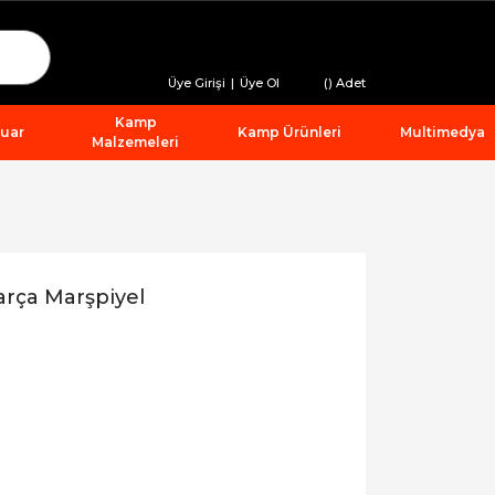
Üye Girişi
|
Üye Ol
(
) Adet
Kamp
suar
Kamp Ürünleri
Multimedya
Malzemeleri
rça Marşpiyel