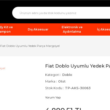
y Kit ve
Elektronik ve
Dış Aksesuar
İç Akse
ampon
Aydınlatma
Fiat Doblo Uyumlu Yedek Parça Marşpiyel
Fiat Doblo Uyumlu Yedek Pa
Kategori
Doblo
Marka
Otst
Stok Kodu
TP-AKS-30063
Yorum Yap