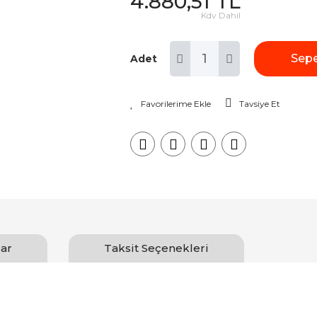
4.880,51 TL
Kdv Dahil
Sepe
Adet
Tavsiye Et
ar
Taksit Seçenekleri