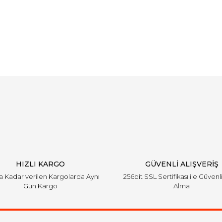
Bu ürüne ilk yorumu siz yapın!
Yorum Yaz
HIZLI KARGO
GÜVENLİ ALIŞVERİŞ
'a Kadar verilen Kargolarda Aynı
256bit SSL Sertifikası ile Güvenl
Gün Kargo
Alma