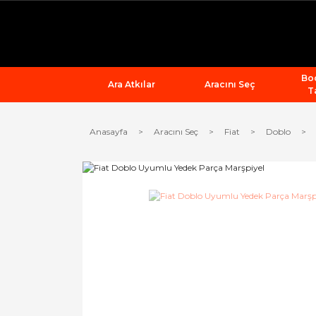
Bod
Ara Atkılar
Aracını Seç
T
Anasayfa
Aracını Seç
Fiat
Doblo