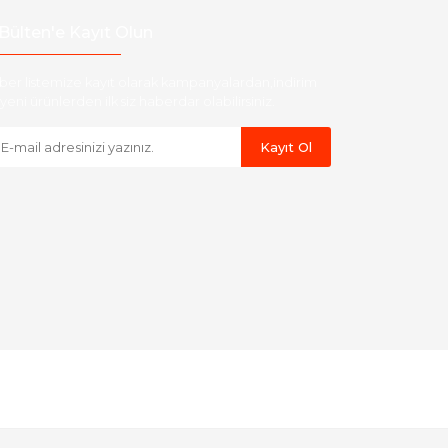
Bülten'e Kayıt Olun
ber listemize kayıt olarak kampanyalardan,indirim
yeni ürünlerden ilk siz haberdar olabilirsiniz.
Kayıt Ol