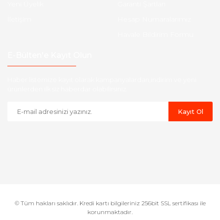
Yeni Üyelik
Garanti Şartları
İletişim
Hesap Numaralarımız
Havale Bildirim Formu
E-Bülten'e Kayıt Olun
Haber listemize kayıt olarak kampanyalardan,indirim ve yeni
ürünlerden ilk siz haberdar olabilirsiniz.
Kayıt Ol
© Tüm hakları saklıdır. Kredi kartı bilgileriniz 256bit SSL sertifikası ile
korunmaktadır.