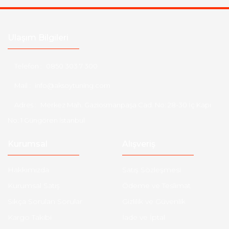
Ulaşım Bilgileri
Telefon :
0850 303 7 300
Mail :
info@aksoytuning.com
Adres :
Merkez Mah. Gaziosmanpaşa Cad. No: 28-30 İç Kapı
No: 1 Güngören İstanbul
Kurumsal
Alışveriş
Hakkımızda
Satış Sözleşmesi
Kurumsal Satış
Ödeme ve Teslimat
Sıkça Sorulan Sorular
Gizlilik ve Güvenlik
Kargo Takibi
İade ve İptal