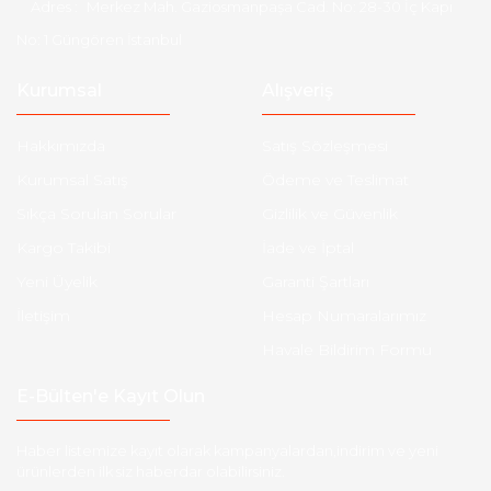
Adres :
Merkez Mah. Gaziosmanpaşa Cad. No: 28-30 İç Kapı
No: 1 Güngören İstanbul
Kurumsal
Alışveriş
Hakkımızda
Satış Sözleşmesi
Kurumsal Satış
Ödeme ve Teslimat
Sıkça Sorulan Sorular
Gizlilik ve Güvenlik
Kargo Takibi
İade ve İptal
Yeni Üyelik
Garanti Şartları
İletişim
Hesap Numaralarımız
Havale Bildirim Formu
E-Bülten'e Kayıt Olun
Haber listemize kayıt olarak kampanyalardan,indirim ve yeni
ürünlerden ilk siz haberdar olabilirsiniz.