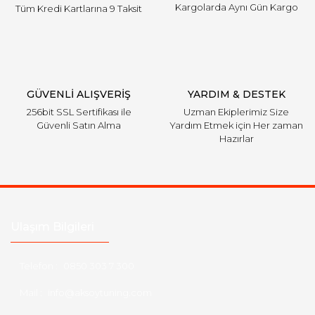
Kargolarda Aynı Gün Kargo
Tüm Kredi Kartlarına 9 Taksit
GÜVENLİ ALIŞVERİŞ
YARDIM & DESTEK
256bit SSL Sertifikası ile
Uzman Ekiplerimiz Size
Güvenli Satın Alma
Yardım Etmek için Her zaman
Hazırlar
Ulaşım Bilgileri
Telefon :
0850 303 7 300
Mail :
info@aksoytuning.com