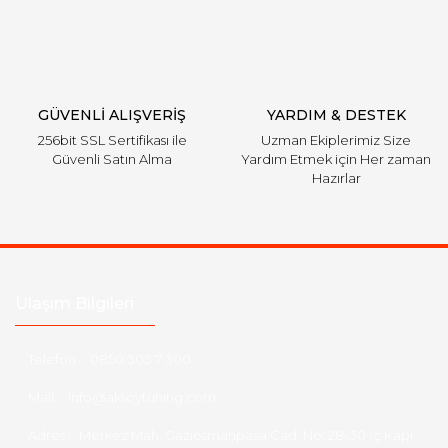
GÜVENLİ ALIŞVERİŞ
YARDIM & DESTEK
256bit SSL Sertifikası ile
Uzman Ekiplerimiz Size
Güvenli Satın Alma
Yardım Etmek için Her zaman
Hazırlar
Ulaşım Bilgileri
Telefon :
0850 303 7 300
Mail :
info@aksoytuning.com
Adres :
Merkez Mah. Gaziosmanpaşa Cad. No: 28-30 İç Kapı