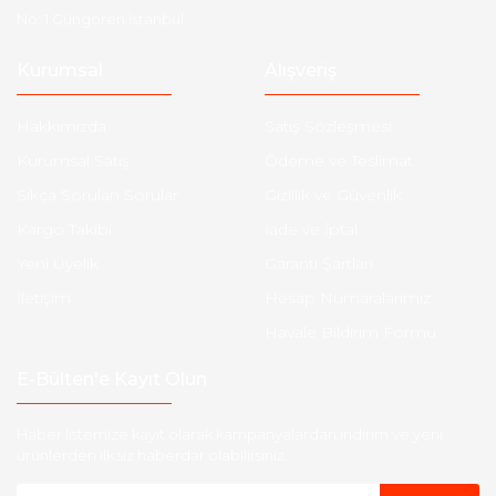
No: 1 Güngören İstanbul
Kurumsal
Alışveriş
Hakkımızda
Satış Sözleşmesi
Kurumsal Satış
Ödeme ve Teslimat
Sıkça Sorulan Sorular
Gizlilik ve Güvenlik
Kargo Takibi
İade ve İptal
Yeni Üyelik
Garanti Şartları
İletişim
Hesap Numaralarımız
Havale Bildirim Formu
E-Bülten'e Kayıt Olun
Haber listemize kayıt olarak kampanyalardan,indirim ve yeni
ürünlerden ilk siz haberdar olabilirsiniz.