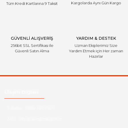
Kargolarda Aynı Gün Kargo
Tüm Kredi Kartlarına 9 Taksit
GÜVENLİ ALIŞVERİŞ
YARDIM & DESTEK
256bit SSL Sertifikası ile
Uzman Ekiplerimiz Size
Güvenli Satın Alma
Yardım Etmek için Her zaman
Hazırlar
Ulaşım Bilgileri
Telefon :
0850 303 7 300
Mail :
info@aksoytuning.com