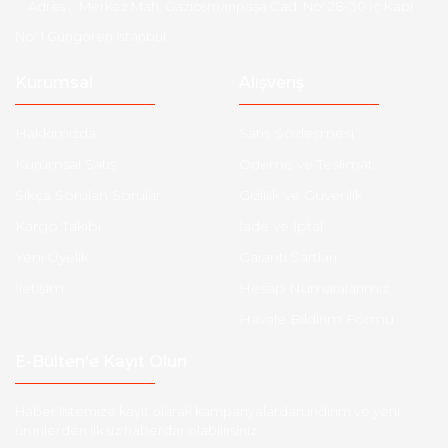
Adres :
Merkez Mah. Gaziosmanpaşa Cad. No: 28-30 İç Kapı
No: 1 Güngören İstanbul
Kurumsal
Alışveriş
Hakkımızda
Satış Sözleşmesi
Kurumsal Satış
Ödeme ve Teslimat
Sıkça Sorulan Sorular
Gizlilik ve Güvenlik
Kargo Takibi
İade ve İptal
Yeni Üyelik
Garanti Şartları
İletişim
Hesap Numaralarımız
Havale Bildirim Formu
E-Bülten'e Kayıt Olun
Haber listemize kayıt olarak kampanyalardan,indirim ve yeni
ürünlerden ilk siz haberdar olabilirsiniz.