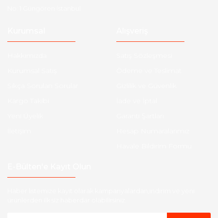
No: 1 Güngören İstanbul
Kurumsal
Alışveriş
Hakkımızda
Satış Sözleşmesi
Kurumsal Satış
Ödeme ve Teslimat
Sıkça Sorulan Sorular
Gizlilik ve Güvenlik
Kargo Takibi
İade ve İptal
Yeni Üyelik
Garanti Şartları
İletişim
Hesap Numaralarımız
Havale Bildirim Formu
E-Bülten'e Kayıt Olun
Haber listemize kayıt olarak kampanyalardan,indirim ve yeni
ürünlerden ilk siz haberdar olabilirsiniz.