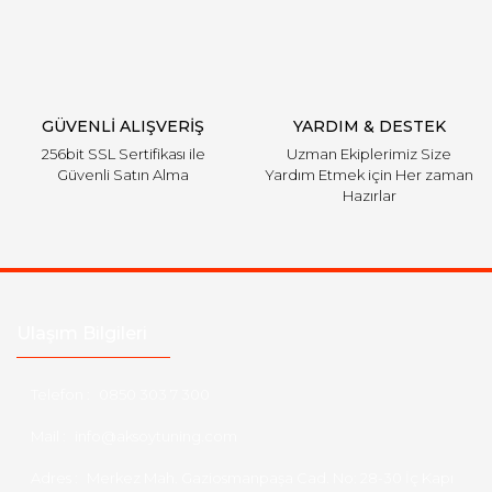
GÜVENLİ ALIŞVERİŞ
YARDIM & DESTEK
256bit SSL Sertifikası ile
Uzman Ekiplerimiz Size
Güvenli Satın Alma
Yardım Etmek için Her zaman
Hazırlar
Ulaşım Bilgileri
Telefon :
0850 303 7 300
Mail :
info@aksoytuning.com
Adres :
Merkez Mah. Gaziosmanpaşa Cad. No: 28-30 İç Kapı