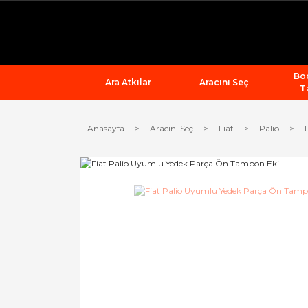
Bod
Ara Atkılar
Aracını Seç
T
Anasayfa
Aracını Seç
Fiat
Palio