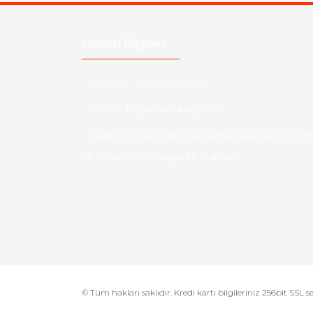
Ulaşım Bilgileri
Telefon :
0850 303 7 300
Mail :
info@aksoytuning.com
Adres :
Merkez Mah. Gaziosmanpaşa Cad. No: 28
30 İç Kapı No: 1 Güngören İstanbul
© Tüm hakları saklıdır. Kredi kartı bilgileriniz 256bit SSL s