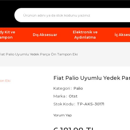
y Kit ve
Elektronik ve
Dış Aksesuar
İç Akse
ampon
Aydınlatma
Fiat Palio Uyumlu Yedek Parça Ön Tampon Eki
Fiat Palio Uyumlu Yedek P
Kategori
Palio
Marka
Otst
Stok Kodu
TP-AKS-30171
Yorum Yap