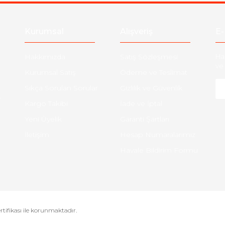
Kurumsal
Alışveriş
E-
Hakkımızda
Satış Sözleşmesi
Ha
ve 
Kurumsal Satış
Ödeme ve Teslimat
Sıkça Sorulan Sorular
Gizlilik ve Güvenlik
-
Kargo Takibi
İade ve İptal
Yeni Üyelik
Garanti Şartları
İletişim
Hesap Numaralarımız
Havale Bildirim Formu
ertifikası ile korunmaktadır.