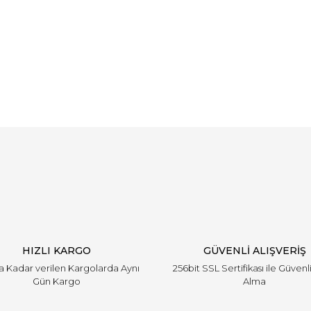
Bu ürüne ilk yorumu siz yapın!
Yorum Yaz
HIZLI KARGO
GÜVENLİ ALIŞVERİŞ
'a Kadar verilen Kargolarda Aynı
256bit SSL Sertifikası ile Güvenl
Gün Kargo
Alma