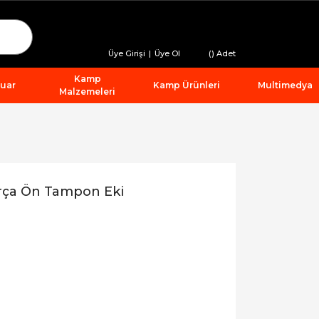
Üye Girişi
|
Üye Ol
(
) Adet
Kamp
suar
Kamp Ürünleri
Multimedya
Malzemeleri
arça Ön Tampon Eki