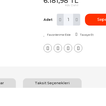
6.181,98 TL
Kdv Dahil
Sepe
Adet
Tavsiye Et
ar
Taksit Seçenekleri