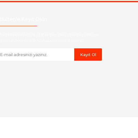
Bülten'e Kayıt Olun
ber listemize kayıt olarak kampanyalardan,indirim
yeni ürünlerden ilk siz haberdar olabilirsiniz.
Kayıt Ol