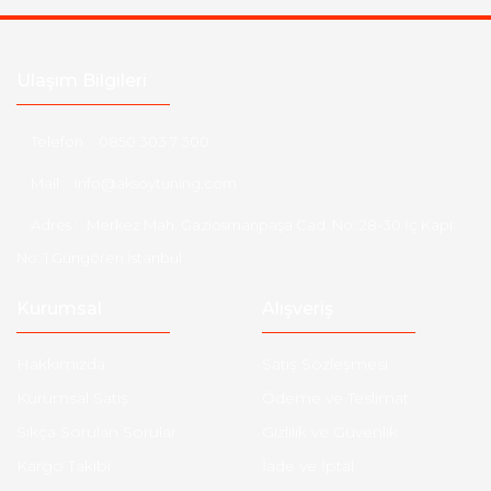
Ulaşım Bilgileri
Telefon :
0850 303 7 300
Mail :
info@aksoytuning.com
Adres :
Merkez Mah. Gaziosmanpaşa Cad. No: 28-30 İç Kapı
No: 1 Güngören İstanbul
Kurumsal
Alışveriş
Hakkımızda
Satış Sözleşmesi
Kurumsal Satış
Ödeme ve Teslimat
Sıkça Sorulan Sorular
Gizlilik ve Güvenlik
Kargo Takibi
İade ve İptal