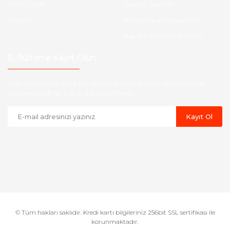
Yeni Üyelik
Garanti Şartları
İletişim
Hesap Numaralarımız
Havale Bildirim Formu
E-Bülten'e Kayıt Olun
Haber listemize kayıt olarak kampanyalardan,indirim ve yeni
ürünlerden ilk siz haberdar olabilirsiniz.
Kayıt Ol
© Tüm hakları saklıdır. Kredi kartı bilgileriniz 256bit SSL sertifikası ile
korunmaktadır.