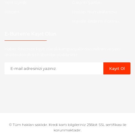
Yeni Üyelik
Garanti Şartları
İletişim
Hesap Numaralarımız
Havale Bildirim Formu
E-Bülten'e Kayıt Olun
Haber listemize kayıt olarak kampanyalardan,indirim ve yeni
ürünlerden ilk siz haberdar olabilirsiniz.
Kayıt Ol
© Tüm hakları saklıdır. Kredi kartı bilgileriniz 256bit SSL sertifikası ile
korunmaktadır.