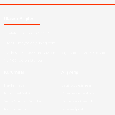
Ulaşım Bilgileri
Telefon :
0850 303 7 300
Mail :
info@aksoytuning.com
Adres :
Merkez Mah. Gaziosmanpaşa Cad. No: 28-30 İç Kapı
No: 1 Güngören İstanbul
Kurumsal
Alışveriş
Hakkımızda
Satış Sözleşmesi
Kurumsal Satış
Ödeme ve Teslimat
Sıkça Sorulan Sorular
Gizlilik ve Güvenlik
Kargo Takibi
İade ve İptal