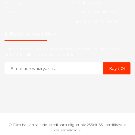
Yeni Üyelik
Garanti Şartları
İletişim
Hesap Numaralarımız
Havale Bildirim Formu
E-Bülten'e Kayıt Olun
Haber listemize kayıt olarak kampanyalardan,indirim ve yeni
ürünlerden ilk siz haberdar olabilirsiniz.
Kayıt Ol
© Tüm hakları saklıdır. Kredi kartı bilgileriniz 256bit SSL sertifikası ile
korunmaktadır.