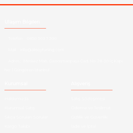
Ulaşım Bilgileri
Telefon :
0850 303 7 300
Mail :
info@aksoytuning.com
Adres :
Merkez Mah. Gaziosmanpaşa Cad. No: 28-30 İç Kapı
No: 1 Güngören İstanbul
Kurumsal
Alışveriş
Hakkımızda
Satış Sözleşmesi
Kurumsal Satış
Ödeme ve Teslimat
Sıkça Sorulan Sorular
Gizlilik ve Güvenlik
Kargo Takibi
İade ve İptal