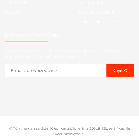
Yeni Üyelik
Garanti Şartları
İletişim
Hesap Numaralarımız
Havale Bildirim Formu
E-Bülten'e Kayıt Olun
Haber listemize kayıt olarak kampanyalardan,indirim ve yeni
ürünlerden ilk siz haberdar olabilirsiniz.
Kayıt Ol
© Tüm hakları saklıdır. Kredi kartı bilgileriniz 256bit SSL sertifikası ile
korunmaktadır.