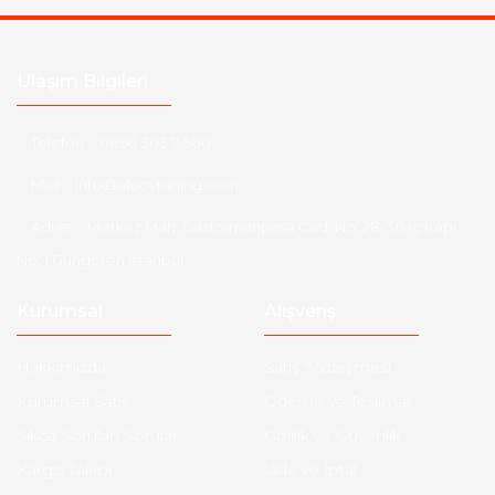
Ulaşım Bilgileri
Telefon :
0850 303 7 300
Mail :
info@aksoytuning.com
Adres :
Merkez Mah. Gaziosmanpaşa Cad. No: 28-30 İç Kapı
No: 1 Güngören İstanbul
Kurumsal
Alışveriş
Hakkımızda
Satış Sözleşmesi
Kurumsal Satış
Ödeme ve Teslimat
Sıkça Sorulan Sorular
Gizlilik ve Güvenlik
Kargo Takibi
İade ve İptal